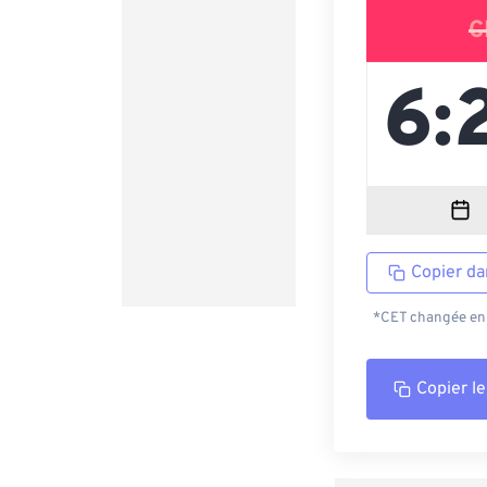
C
Copier da
*CET changée en C
Copier le