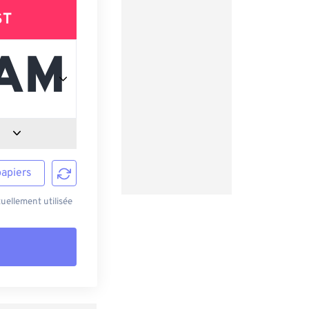
ST
papiers
uellement utilisée