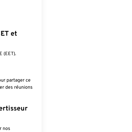
CET et
 (EET).
pour partager ce
ier des réunions
ertisseur
r nos