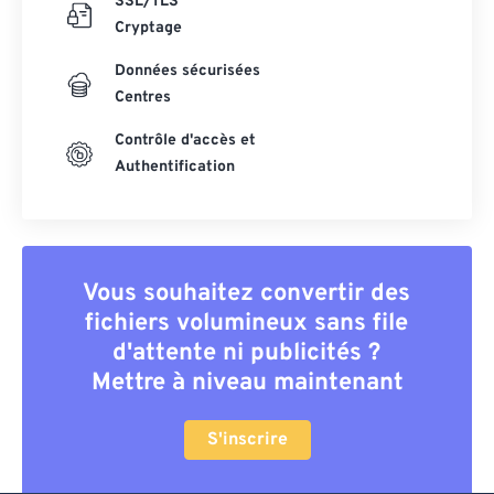
SSL/TLS
Cryptage
Données sécurisées
Centres
Contrôle d'accès et
Authentification
Vous souhaitez convertir des
fichiers volumineux sans file
d'attente ni publicités ?
Mettre à niveau maintenant
S'inscrire