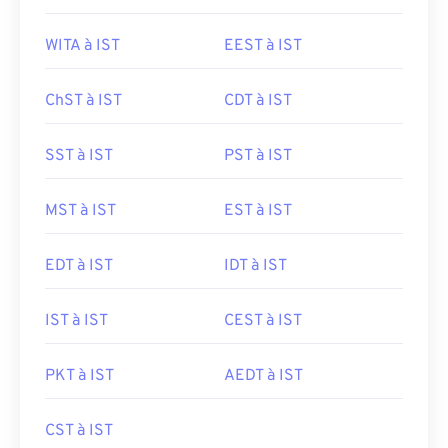
WITA à IST
EEST à IST
ChST à IST
CDT à IST
SST à IST
PST à IST
MST à IST
EST à IST
EDT à IST
IDT à IST
IST à IST
CEST à IST
PKT à IST
AEDT à IST
CST à IST