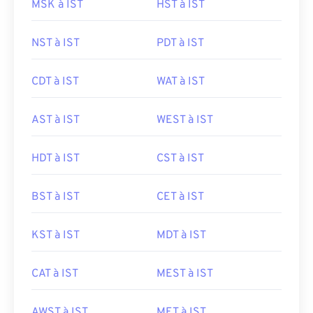
MSK à IST
HST à IST
NST à IST
PDT à IST
CDT à IST
WAT à IST
AST à IST
WEST à IST
HDT à IST
CST à IST
BST à IST
CET à IST
KST à IST
MDT à IST
CAT à IST
MEST à IST
AWST à IST
MET à IST