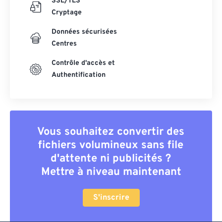
SSL/TLS
Cryptage
Données sécurisées
Centres
Contrôle d'accès et
Authentification
Vous souhaitez convertir des
fichiers volumineux sans file
d'attente ni publicités ?
Mettre à niveau maintenant
S'inscrire