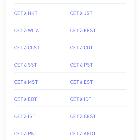
CET à HKT
CET à JST
CET à WITA
CET à EEST
CET à ChST
CET à CDT
CET à SST
CET à PST
CET à MST
CET à EST
CET à EDT
CET à IDT
CET à IST
CET à CEST
CET à PKT
CET à AEDT