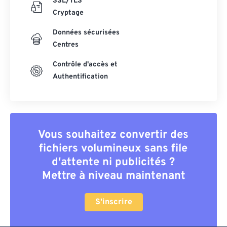
SSL/TLS
Cryptage
Données sécurisées
Centres
Contrôle d'accès et
Authentification
Vous souhaitez convertir des
fichiers volumineux sans file
d'attente ni publicités ?
Mettre à niveau maintenant
S'inscrire