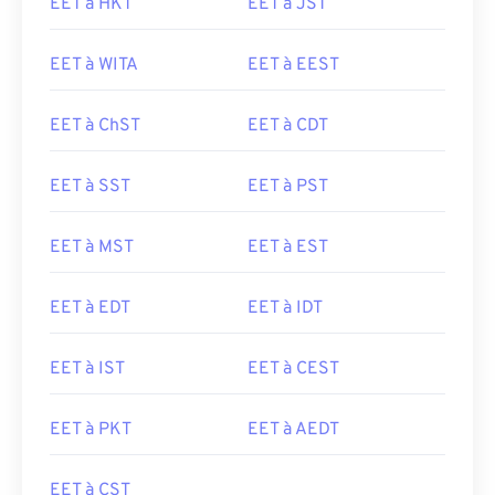
EET à HKT
EET à JST
EET à WITA
EET à EEST
EET à ChST
EET à CDT
EET à SST
EET à PST
EET à MST
EET à EST
EET à EDT
EET à IDT
EET à IST
EET à CEST
EET à PKT
EET à AEDT
EET à CST