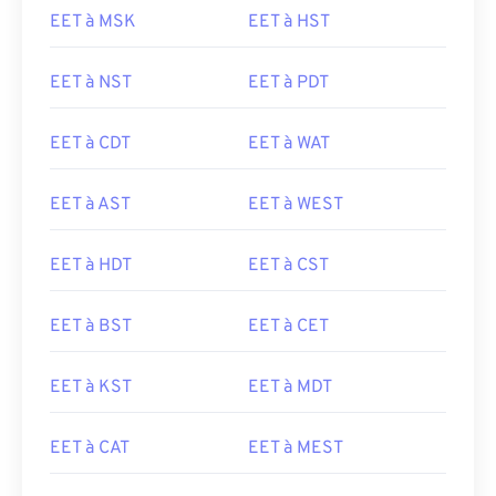
EET à MSK
EET à HST
EET à NST
EET à PDT
EET à CDT
EET à WAT
EET à AST
EET à WEST
EET à HDT
EET à CST
EET à BST
EET à CET
EET à KST
EET à MDT
EET à CAT
EET à MEST