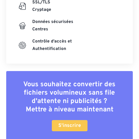
SSL/TLS
Cryptage
Données sécurisées
Centres
Contrôle d'accès et
Authentification
Vous souhaitez convertir des
fichiers volumineux sans file
d'attente ni publicités ?
Mettre à niveau maintenant
S'inscrire