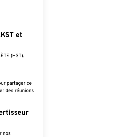
AKST et
ÈTE (HST).
pour partager ce
ier des réunions
ertisseur
r nos