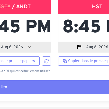
KST*
/ AKDT
HST
ns le presse-papiers
Copier dans le presse-
AKDT qui est actuellement utilisée
 lien