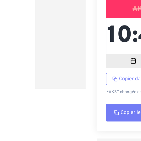
A
Copier da
*AKST changée en 
Copier le