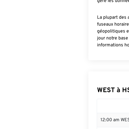
gère les donnée
La plupart des 
fuseaux horair
géopolitiques 
jour notre base
informations ho
WEST à H
12:00 am WES