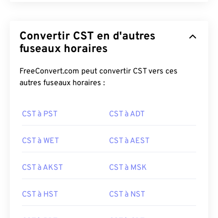
Convertir CST en d'autres
fuseaux horaires
FreeConvert.com peut convertir CST vers ces
autres fuseaux horaires :
CST à PST
CST à ADT
CST à WET
CST à AEST
CST à AKST
CST à MSK
CST à HST
CST à NST