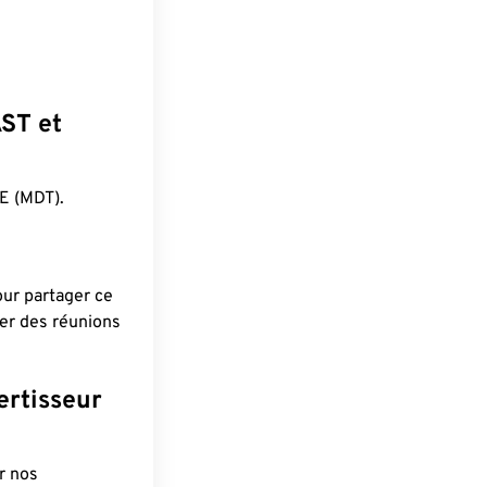
AST et
E (MDT).
pour partager ce
ier des réunions
ertisseur
r nos