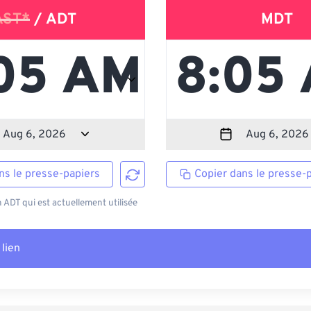
AST*
/ ADT
MDT
ns le presse-papiers
Copier dans le presse-
ADT qui est actuellement utilisée
 lien