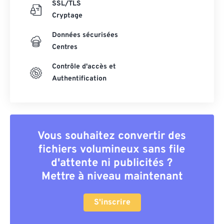
SSL/TLS
Cryptage
Données sécurisées
Centres
Contrôle d'accès et
Authentification
Vous souhaitez convertir des
fichiers volumineux sans file
d'attente ni publicités ?
Mettre à niveau maintenant
S'inscrire