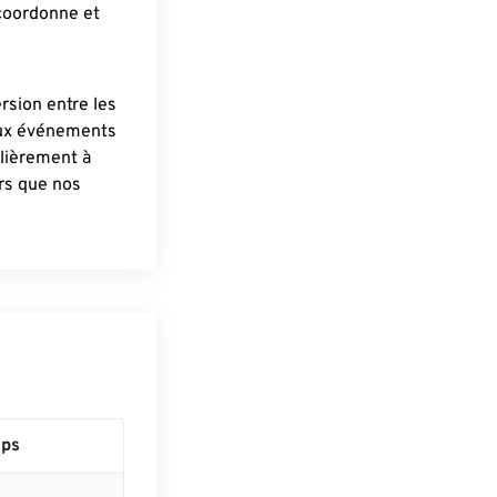
 coordonne et
ersion entre les
aux événements
lièrement à
ûrs que nos
ps