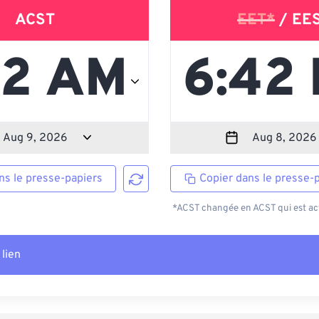
ACST
EET*
/ EE
ns le presse-papiers
Copier dans le presse-
*ACST changée en ACST qui est act
 lien