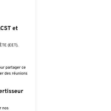
ACST et
ÈTE (EET).
pour partager ce
ier des réunions
ertisseur
r nos