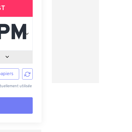
ST
papiers
uellement utilisée