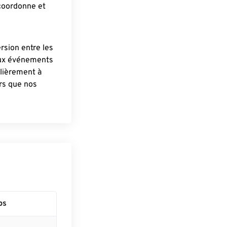
 coordonne et
ersion entre les
aux événements
lièrement à
ûrs que nos
ps