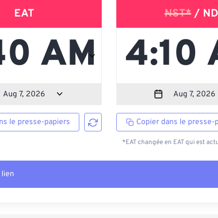
EAT
NST*
/ ND
ns le presse-papiers
Copier dans le presse-
*EAT changée en EAT qui est actu
 lien