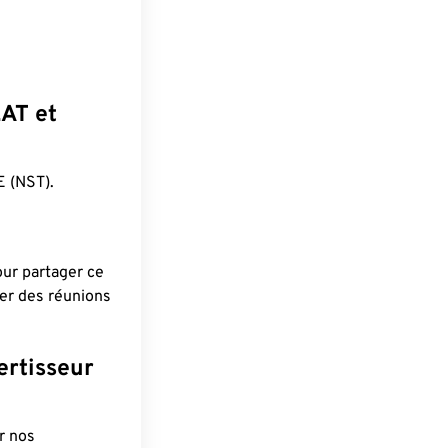
EAT et
 (NST).
pour partager ce
ier des réunions
ertisseur
r nos