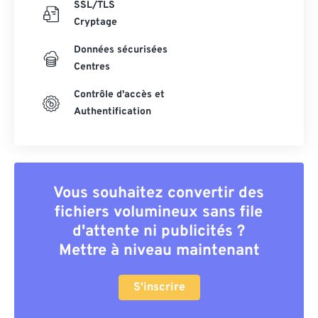
SSL/TLS
Cryptage
Données sécurisées
Centres
Contrôle d'accès et
Authentification
Vous souhaitez convertir des
fichiers volumineux sans file
d'attente ni publicités ?
Mettre à niveau maintenant
S'inscrire