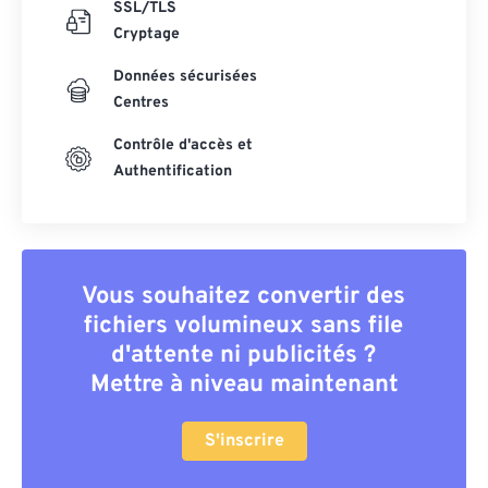
SSL/TLS
Cryptage
Données sécurisées
Centres
Contrôle d'accès et
Authentification
Vous souhaitez convertir des
fichiers volumineux sans file
d'attente ni publicités ?
Mettre à niveau maintenant
S'inscrire