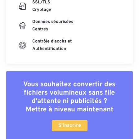
SSL/TLS
Cryptage
Données sécurisées
Centres
Contrôle d'accès et
Authentification
Vous souhaitez convertir des
fichiers volumineux sans file
d'attente ni publicités ?
Mettre à niveau maintenant
S'inscrire