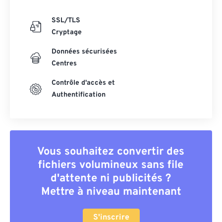
SSL/TLS
Cryptage
Données sécurisées
Centres
Contrôle d'accès et
Authentification
Vous souhaitez convertir des
fichiers volumineux sans file
d'attente ni publicités ?
Mettre à niveau maintenant
S'inscrire