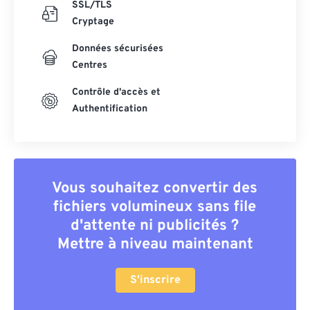
SSL/TLS
Cryptage
Données sécurisées
Centres
Contrôle d'accès et
Authentification
Vous souhaitez convertir des
fichiers volumineux sans file
d'attente ni publicités ?
Mettre à niveau maintenant
S'inscrire