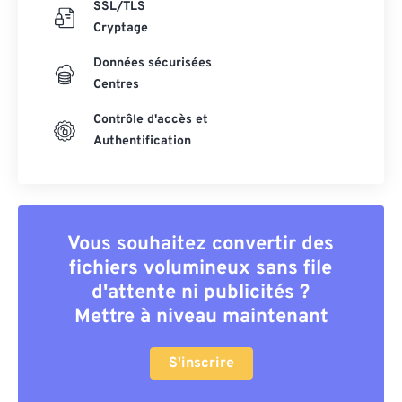
SSL/TLS
Cryptage
Données sécurisées
Centres
Contrôle d'accès et
Authentification
Vous souhaitez convertir des
fichiers volumineux sans file
d'attente ni publicités ?
Mettre à niveau maintenant
S'inscrire