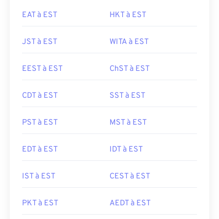
EAT à EST
HKT à EST
JST à EST
WITA à EST
EEST à EST
ChST à EST
CDT à EST
SST à EST
PST à EST
MST à EST
EDT à EST
IDT à EST
IST à EST
CEST à EST
PKT à EST
AEDT à EST