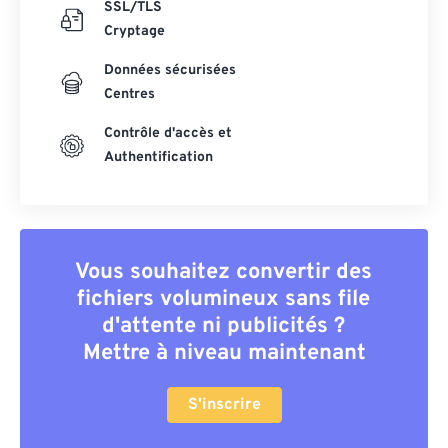
SSL/TLS
Cryptage
Données sécurisées
Centres
Contrôle d'accès et
Authentification
Vous souhaitez convertir des
fichiers volumineux sans file
d'attente ni publicités ?
Mettre à niveau maintenant
S'inscrire