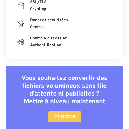
SSL/TLS
Cryptage
Données sécurisées
Centres
Contrôle d'accès et
Authentification
Vous souhaitez convertir des
fichiers volumineux sans file
d'attente ni publicités ?
Mettre à niveau maintenant
S'inscrire