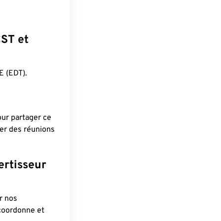
CST et
 (EDT).
pour partager ce
ier des réunions
ertisseur
r nos
 coordonne et