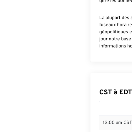
gère les donnée
La plupart des 
fuseaux horair
géopolitiques 
jour notre base
informations ho
CST à EDT
12:00 am CST 