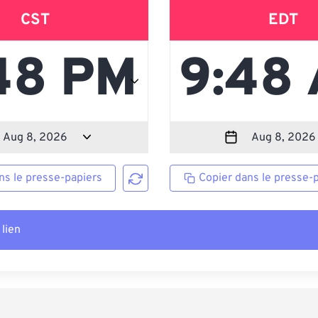
CST
EDT
ns le presse-papiers
Copier dans le presse-
 lien