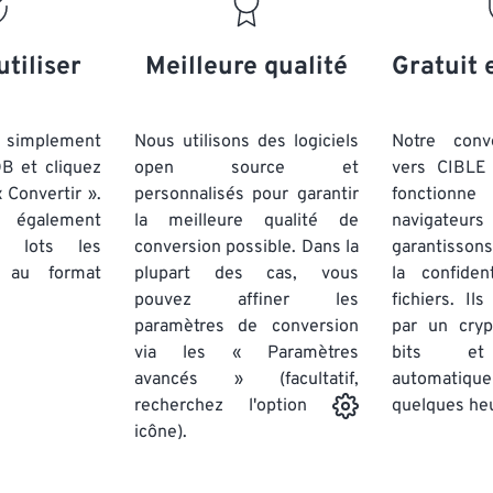
20
20
20
20
17
17
17
17
21
21
21
21
18
18
18
18
utiliser
Meilleure qualité
Gratuit 
22
22
22
22
19
19
19
19
23
23
23
23
20
20
20
20
simplement
Nous utilisons des logiciels
Notre conv
24
24
24
OB et cliquez
open source et
vers CIBLE 
21
21
21
21
 Convertir ».
personnalisés pour garantir
fonctionne
25
25
25
22
22
22
22
 également
la meilleure qualité de
navigateu
26
26
26
par lots
les
conversion possible. Dans la
23
23
23
23
garantissons
au format
plupart des cas, vous
la confiden
27
27
27
24
24
24
pouvez affiner les
fichiers. Il
28
28
28
25
25
25
paramètres de conversion
par un cry
via les « Paramètres
29
29
29
bits et
26
26
26
avancés » (facultatif,
automatiq
30
30
30
27
27
27
quelques he
recherchez l'option
31
31
31
icône).
28
28
28
32
32
32
29
29
29