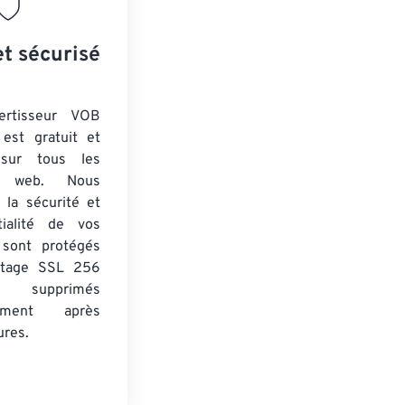
et sécurisé
ertisseur VOB
est gratuit et
 sur tous les
rs web. Nous
 la sécurité et
tialité de vos
s sont protégés
ptage SSL 256
 supprimés
uement après
ures.