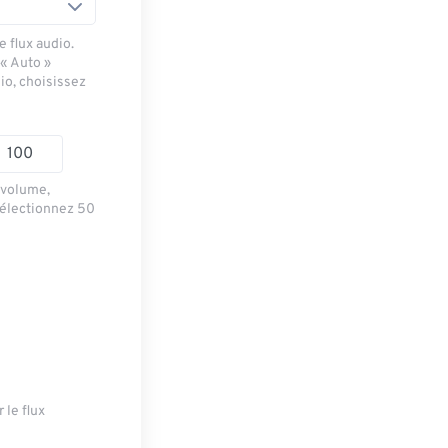
 flux audio.
 « Auto »
io, choisissez
e volume,
sélectionnez 50
 le flux