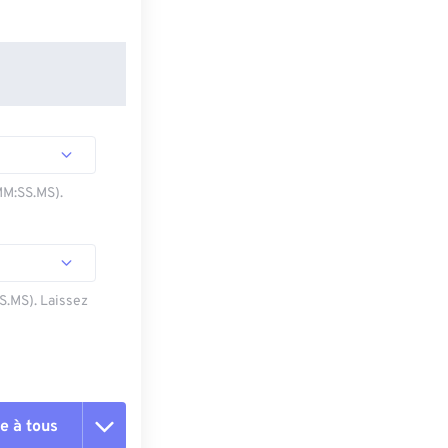
MM:SS.MS).
SS.MS). Laissez
e à tous