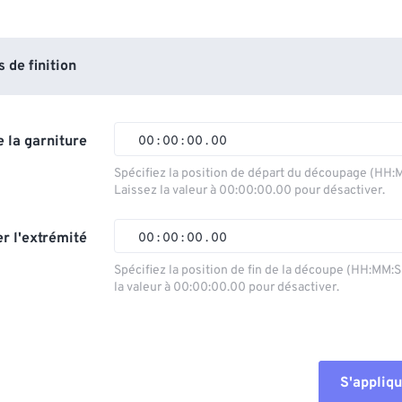
de finition
 la garniture
00
:
00
:
00
.
00
Spécifiez la position de départ du découpage (HH:
Laissez la valeur à 00:00:00.00 pour désactiver.
00
00
00
00
01
01
01
01
r l'extrémité
00
:
00
:
00
.
00
02
02
02
02
Spécifiez la position de fin de la découpe (HH:MM:
la valeur à 00:00:00.00 pour désactiver.
03
03
03
03
00
00
00
00
04
04
04
04
01
01
01
01
05
05
05
05
02
02
02
02
S'appliqu
06
06
06
06
03
03
03
03