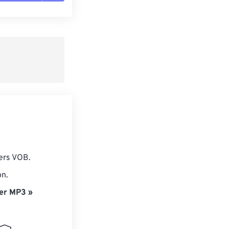
es les options
r du préréglage
e préréglage
iers VOB.
on.
er MP3 »