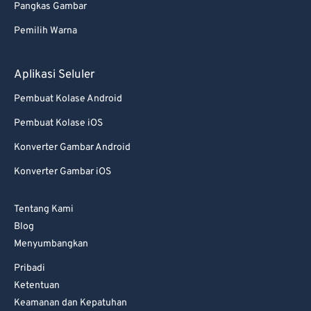
Pangkas Gambar
77
77
Pemilih Warna
78
78
79
79
Aplikasi Seluler
80
80
Pembuat Kolase Android
81
81
Pembuat Kolase iOS
82
82
Konverter Gambar Android
83
83
Konverter Gambar iOS
84
84
85
85
Tentang Kami
86
86
Blog
Menyumbangkan
87
87
Pribadi
88
88
Ketentuan
89
89
Keamanan dan Kepatuhan