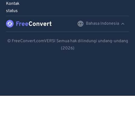
90
90
Kontak
status
91
91
92
92
Bahasa Indonesia
English
93
93
Deutsch
© FreeConvert.comVERSI Semua hak dilindungi undang-undang
94
94
(2026)
Español
95
95
Français
96
96
Português
97
97
98
98
Italiano
99
99
Dutch
日本語
简体中文