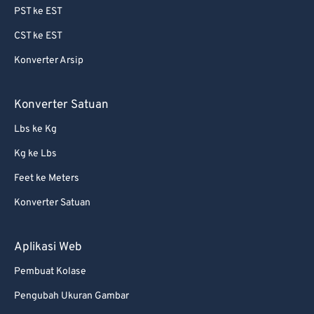
PST ke EST
64
64
CST ke EST
65
65
Konverter Arsip
66
66
67
67
Konverter Satuan
68
68
Lbs ke Kg
69
69
Kg ke Lbs
70
70
Feet ke Meters
71
71
Konverter Satuan
72
72
73
73
Aplikasi Web
74
74
Pembuat Kolase
75
75
Pengubah Ukuran Gambar
76
76