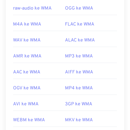
raw-audio ke WMA
OGG ke WMA
Tautan yang berguna:
https://en.wikipedia.org/wiki/Windows_Media_Audio
M4A ke WMA
FLAC ke WMA
https://docs.microsoft.com/en-
us/windows/desktop/medfound/windows-media-
WAV ke WMA
ALAC ke WMA
codecs
AMR ke WMA
MP3 ke WMA
AAC ke WMA
AIFF ke WMA
OGV ke WMA
MP4 ke WMA
AVI ke WMA
3GP ke WMA
WEBM ke WMA
MKV ke WMA