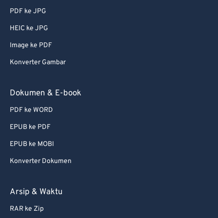
PDF ke JPG
51
51
51
51
51
51
HEIC ke JPG
52
52
52
52
52
52
Image ke PDF
53
53
53
53
53
53
Konverter Gambar
54
54
54
54
54
54
55
55
55
55
55
55
Dokumen & E-book
56
56
56
56
56
56
PDF ke WORD
57
57
57
57
57
57
EPUB ke PDF
58
58
58
58
58
58
EPUB ke MOBI
59
59
59
59
59
59
Konverter Dokumen
60
60
61
61
Arsip & Waktu
62
62
RAR ke Zip
63
63