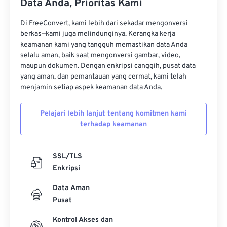
Data Anda, Prioritas Kami
11
11
11
11
11
11
11
11
12
12
12
12
12
12
12
12
Di FreeConvert, kami lebih dari sekadar mengonversi
berkas—kami juga melindunginya. Kerangka kerja
13
13
13
13
13
13
13
13
keamanan kami yang tangguh memastikan data Anda
selalu aman, baik saat mengonversi gambar, video,
14
14
14
14
14
14
14
14
maupun dokumen. Dengan enkripsi canggih, pusat data
15
15
15
15
15
15
15
15
yang aman, dan pemantauan yang cermat, kami telah
menjamin setiap aspek keamanan data Anda.
16
16
16
16
16
16
16
16
17
17
17
17
17
17
17
17
Pelajari lebih lanjut tentang komitmen kami
terhadap keamanan
18
18
18
18
18
18
18
18
19
19
19
19
19
19
19
19
SSL/TLS
20
20
20
20
20
20
20
20
Enkripsi
21
21
21
21
21
21
21
21
Data Aman
22
22
22
22
22
22
22
22
Pusat
23
23
23
23
23
23
23
23
Kontrol Akses dan