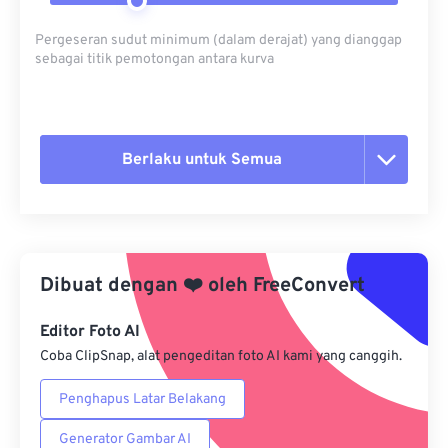
Pergeseran sudut minimum (dalam derajat) yang dianggap
sebagai titik pemotongan antara kurva
Berlaku untuk Semua
Setel ulang semua opsi
Terapkan dari Preset
Dibuat dengan
❤️
oleh
FreeConvert
Simpan sebagai Preset
Editor Foto AI
Coba ClipSnap, alat pengeditan foto AI kami yang canggih.
Penghapus Latar Belakang
Generator Gambar AI