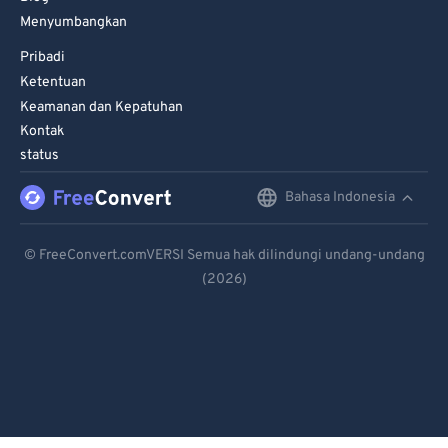
Menyumbangkan
Pribadi
Ketentuan
Keamanan dan Kepatuhan
Kontak
status
Bahasa Indonesia
English
Deutsch
© FreeConvert.comVERSI Semua hak dilindungi undang-undang
(2026)
Español
Français
Português
Italiano
Dutch