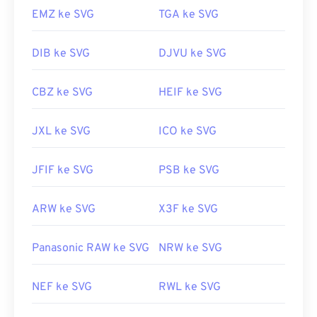
kami.
EMZ ke SVG
TGA ke SVG
DIB ke SVG
DJVU ke SVG
Dikembangkan oleh:
World Wide Web Consortium
(W3C)
CBZ ke SVG
HEIF ke SVG
Rilis Awal:
4 September 2001
Tautan yang berguna:
JXL ke SVG
ICO ke SVG
https://www.lifewire.com/file-svg-4120603
JFIF ke SVG
PSB ke SVG
https://en.wikipedia.org/wiki/Grafik_Vektor_yang_Dapa
ARW ke SVG
X3F ke SVG
Panasonic RAW ke SVG
NRW ke SVG
NEF ke SVG
RWL ke SVG