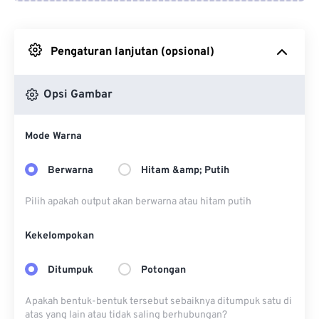
Dari Google Drive
Pengaturan lanjutan (opsional)
Dari OneDrive
Opsi Gambar
Dari Url
Mode Warna
Berwarna
Hitam &amp; Putih
Pilih apakah output akan berwarna atau hitam putih
Kekelompokan
Ditumpuk
Potongan
Apakah bentuk-bentuk tersebut sebaiknya ditumpuk satu di
atas yang lain atau tidak saling berhubungan?