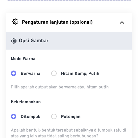
Dari Google Drive
Pengaturan lanjutan (opsional)
Dari OneDrive
Opsi Gambar
Dari Url
Mode Warna
Berwarna
Hitam &amp; Putih
Pilih apakah output akan berwarna atau hitam putih
Kekelompokan
Ditumpuk
Potongan
Apakah bentuk-bentuk tersebut sebaiknya ditumpuk satu di
atas yang lain atau tidak saling berhubungan?