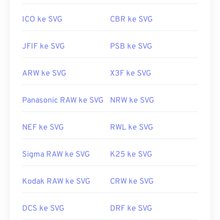
Tautan yang berguna:
ICO ke SVG
CBR ke SVG
https://www.lifewire.com/file-svg-4120603
JFIF ke SVG
PSB ke SVG
https://en.wikipedia.org/wiki/Grafik_Vektor_yang_Dapa
ARW ke SVG
X3F ke SVG
Panasonic RAW ke SVG
NRW ke SVG
NEF ke SVG
RWL ke SVG
Sigma RAW ke SVG
K25 ke SVG
Kodak RAW ke SVG
CRW ke SVG
DCS ke SVG
DRF ke SVG