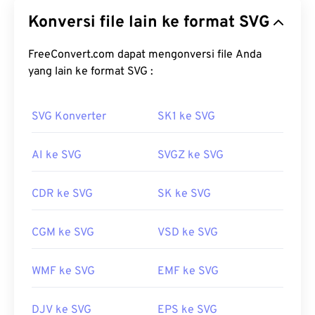
berkas standar terbuka yang independen terhadap
Konversi file lain ke format SVG
resolusi. Format ini berbasis Extensible Markup
Language (
XML
), menggunakan
grafik vektor
, dan
mendukung animasi terbatas. Keunggulan utama
FreeConvert.com dapat mengonversi file Anda
penggunaan berkas SVG, sesuai namanya, adalah
yang lain ke format SVG :
skalabilitasnya. Jenis berkas ini dapat diubah
ukurannya tanpa mengurangi kualitas gambar.
SVG Konverter
SK1 ke SVG
Selain itu, SVG unik karena bukan merupakan
format gambar. SVG merupakan standar berbasis
AI ke SVG
SVGZ ke SVG
XML yang menyediakan informasi untuk membuat
gambar vektor dua dimensi.
CDR ke SVG
SK ke SVG
Bagaimana cara membuka berkas
SVG?
CGM ke SVG
VSD ke SVG
Berkas SVG mudah dibuka di sebagian besar
peramban web, seperti
WMF ke SVG
Firefox
EMF ke SVG
atau Microsoft
Edge
. Selain itu, karena SVG adalah berkas XML, Anda
dapat melihat teks terkait XML di editor teks
DJV ke SVG
EPS ke SVG