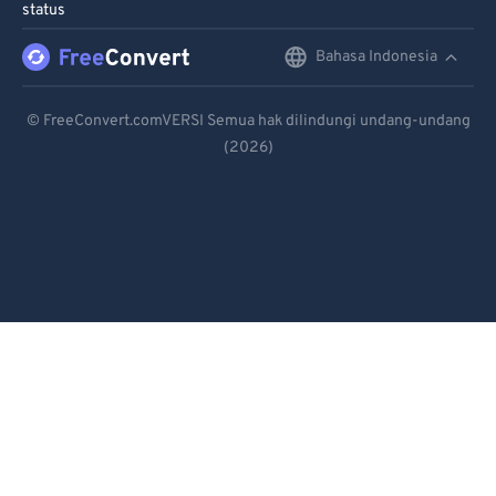
status
Bahasa Indonesia
English
Deutsch
© FreeConvert.comVERSI Semua hak dilindungi undang-undang
(2026)
Español
Français
Português
Italiano
Dutch
日本語
简体中文
繁體中文