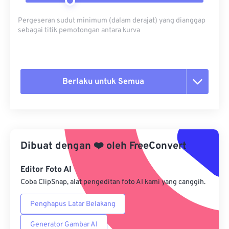
Pergeseran sudut minimum (dalam derajat) yang dianggap
sebagai titik pemotongan antara kurva
Berlaku untuk Semua
Setel ulang semua opsi
Terapkan dari Preset
Dibuat dengan
❤️
oleh
FreeConvert
Simpan sebagai Preset
Editor Foto AI
Coba ClipSnap, alat pengeditan foto AI kami yang canggih.
Penghapus Latar Belakang
Generator Gambar AI