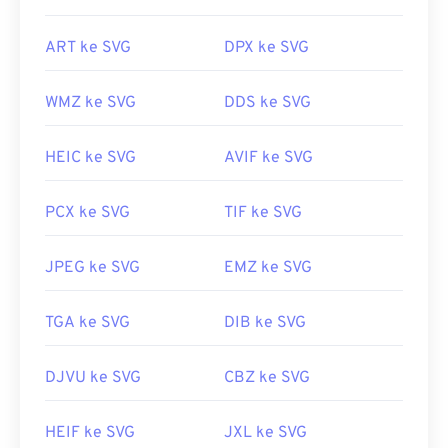
umum apa pun, seperti
Notepad untuk Windows
atau
Brackets
untuk macOS.
ART ke SVG
DPX ke SVG
Anda dapat menggunakan program Adobe untuk
WMZ ke SVG
DDS ke SVG
membuka dan mengedit berkas SVG. Pastikan
untuk menginstal plugin
SVG Kit
untuk Adobe
HEIC ke SVG
AVIF ke SVG
Creative Suite terlebih dahulu. Mengonversi berkas
SVG dapat dilakukan dengan bantuan beberapa alat
PCX ke SVG
TIF ke SVG
daring. Untuk konversi ke jenis berkas non-vektor,
cobalah
alat SVG ke GIF
atau
SVG ke PDF
kami.
JPEG ke SVG
EMZ ke SVG
Untuk mengonversi berkas vektor seperti SVG ke
JPG, cobalah alat
SVG ke JPG
atau
SVG ke PNG
kami.
TGA ke SVG
DIB ke SVG
DJVU ke SVG
CBZ ke SVG
Dikembangkan oleh:
World Wide Web Consortium
(W3C)
HEIF ke SVG
JXL ke SVG
Rilis Awal:
4 September 2001