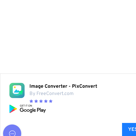
Image Converter - PixConvert
By FreeConvert.com
YES