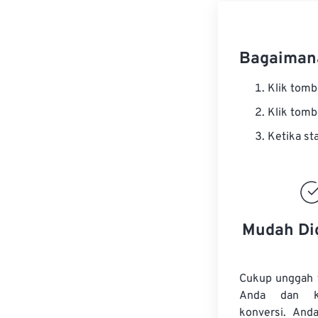
Bagaiman
Klik tom
Klik tom
Ketika st
Mudah Di
Cukup unggah 
Anda dan k
konversi. And