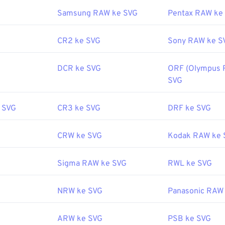
Samsung RAW ke SVG
Pentax RAW ke
oleh:
World Wide Web Consortium (W3C)
CR2 ke SVG
Sony RAW ke S
eptember 2001
erguna:
DCR ke SVG
ORF (Olympus 
fewire.com/file-svg-4120603
SVG
ipedia.org/wiki/Grafik_Vektor_yang_Dapat_Diukur_Skala
 SVG
CR3 ke SVG
DRF ke SVG
CRW ke SVG
Kodak RAW ke 
Sigma RAW ke SVG
RWL ke SVG
NRW ke SVG
Panasonic RAW
ARW ke SVG
PSB ke SVG