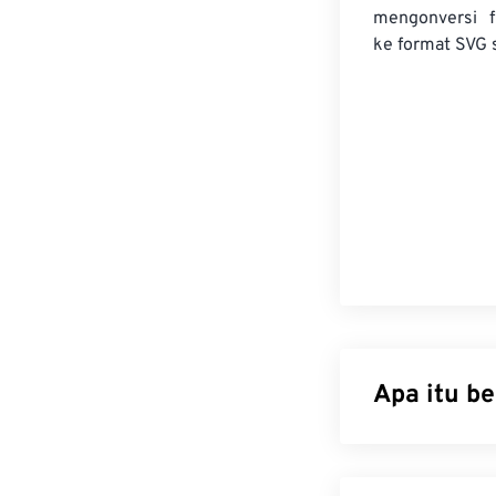
mengonversi
ke format SVG 
Apa itu b
Scalable Vecto
terhadap resolu