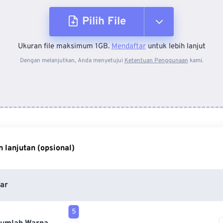
Pilih File
Ukuran file maksimum 1GB.
Mendaftar
untuk lebih lanjut
Dari Perangkat
Dengan melanjutkan, Anda menyetujui
Ketentuan Penggunaan
kami.
Dari Dropbox
Dari Google Drive
 lanjutan (opsional)
Dari OneDrive
ar
Dari Url
5