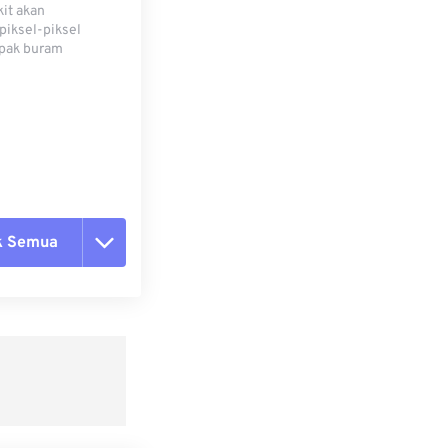
kit akan
iksel-piksel
mpak buram
k Semua
ang semua opsi
 dari Preset
ebagai Preset