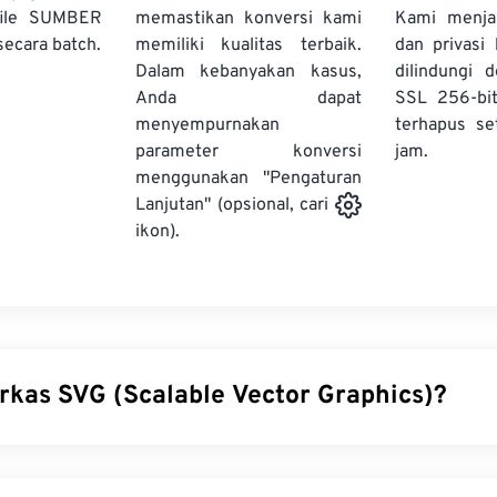
file SUMBER
memastikan konversi kami
Kami menj
secara batch.
memiliki kualitas terbaik.
dan privasi
Dalam kebanyakan kasus,
dilindungi 
Anda dapat
SSL 256-bi
menyempurnakan
terhapus se
parameter konversi
jam.
menggunakan "Pengaturan
Lanjutan" (opsional, cari
ikon).
erkas SVG (Scalable Vector Graphics)?
r Graphics (SVG) adalah format berkas standar terbuka yang i
si. Format ini berbasis Extensible Markup Language (
XML
), 