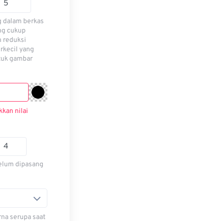
g dalam berkas
ng cukup
n reduksi
erkecil yang
tuk gambar
kan nilai
belum dipasang
na serupa saat