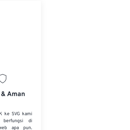
s & Aman
SK ke SVG kami
 berfungsi di
web apa pun.