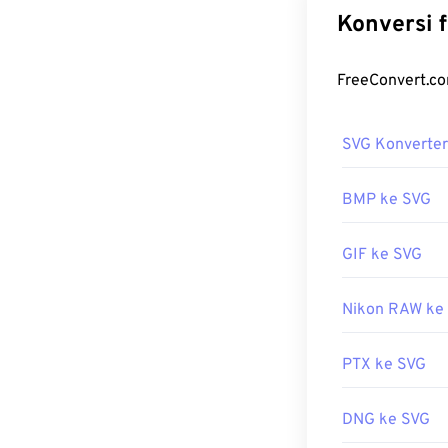
grafik vektor
, 
sesuai namanya,
mengurangi kua
SVG merupakan
vektor dua dim
SVG Konverter
Bagaiman
Berkas SVG mud
BMP ke SVG
Edge
. Selain i
editor teks um
GIF ke SVG
Nikon RAW ke
Anda dapat me
Pastikan untuk
Mengonversi be
PTX ke SVG
konversi ke je
mengonversi be
DNG ke SVG
kami.