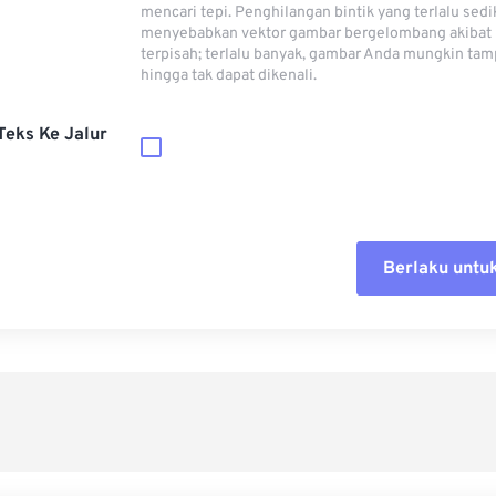
mencari tepi. Penghilangan bintik yang terlalu sedi
menyebabkan vektor gambar bergelombang akibat p
terpisah; terlalu banyak, gambar Anda mungkin ta
hingga tak dapat dikenali.
Teks Ke Jalur
Berlaku untu
Setel ul
Terapkan
Simpan s