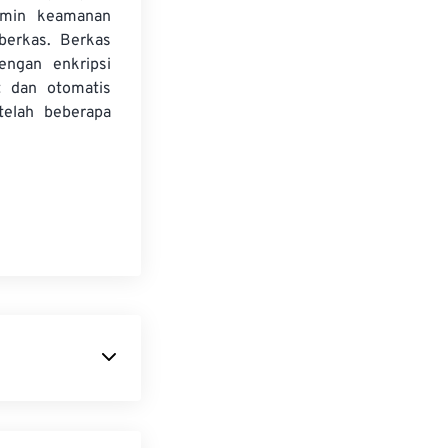
amin keamanan
 berkas. Berkas
dengan enkripsi
t dan otomatis
telah beberapa
ndependen
menggunakan