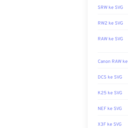
SRW ke SVG
Dikembangkan 
RW2 ke SVG
Rilis Awal:
4 S
Tautan yang b
RAW ke SVG
https://www.li
https://en.wik
Canon RAW ke
DCS ke SVG
K25 ke SVG
NEF ke SVG
X3F ke SVG