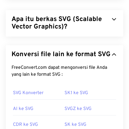
Apa itu berkas SVG (Scalable
Vector Graphics)?
Scalable Vector Graphics (SVG) adalah format
berkas standar terbuka yang independen terhadap
Konversi file lain ke format SVG
resolusi. Format ini berbasis Extensible Markup
Language (
XML
), menggunakan
grafik vektor
, dan
mendukung animasi terbatas. Keunggulan utama
FreeConvert.com dapat mengonversi file Anda
penggunaan berkas SVG, sesuai namanya, adalah
yang lain ke format SVG :
skalabilitasnya. Jenis berkas ini dapat diubah
ukurannya tanpa mengurangi kualitas gambar.
SVG Konverter
SK1 ke SVG
Selain itu, SVG unik karena bukan merupakan
format gambar. SVG merupakan standar berbasis
AI ke SVG
SVGZ ke SVG
XML yang menyediakan informasi untuk membuat
gambar vektor dua dimensi.
CDR ke SVG
SK ke SVG