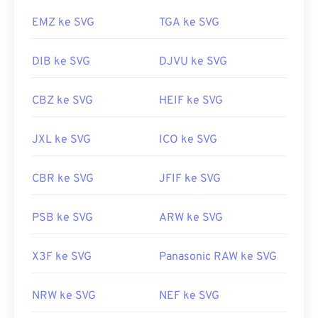
JPG, cobalah alat
SVG ke JPG
atau
SVG ke PNG
kami.
EMZ ke SVG
TGA ke SVG
DIB ke SVG
DJVU ke SVG
Dikembangkan oleh:
World Wide Web Consortium
(W3C)
CBZ ke SVG
HEIF ke SVG
Rilis Awal:
4 September 2001
Tautan yang berguna:
JXL ke SVG
ICO ke SVG
https://www.lifewire.com/file-svg-4120603
CBR ke SVG
JFIF ke SVG
https://en.wikipedia.org/wiki/Grafik_Vektor_yang_Dapa
PSB ke SVG
ARW ke SVG
X3F ke SVG
Panasonic RAW ke SVG
NRW ke SVG
NEF ke SVG