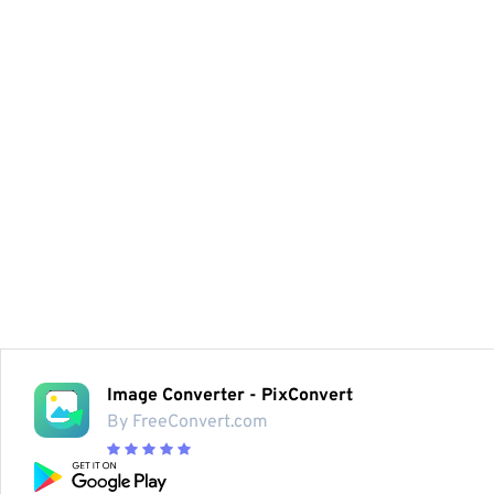
Image Converter - PixConvert
By FreeConvert.com