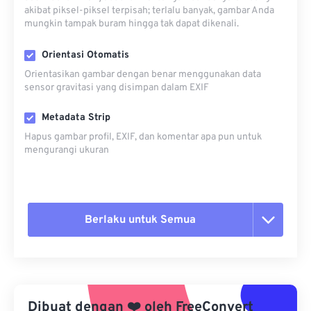
akibat piksel-piksel terpisah; terlalu banyak, gambar Anda
mungkin tampak buram hingga tak dapat dikenali.
Orientasi Otomatis
Orientasikan gambar dengan benar menggunakan data
sensor gravitasi yang disimpan dalam EXIF
Metadata Strip
Hapus gambar profil, EXIF, dan komentar apa pun untuk
mengurangi ukuran
Berlaku untuk Semua
Setel ulang semua opsi
Terapkan dari Preset
Dibuat dengan
❤️
oleh
FreeConvert