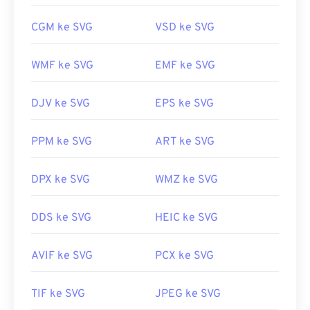
Bagaimana cara membuka berkas
SVG?
CGM ke SVG
VSD ke SVG
Berkas SVG mudah dibuka di sebagian besar
peramban web, seperti
WMF ke SVG
Firefox
EMF ke SVG
atau Microsoft
Edge
. Selain itu, karena SVG adalah berkas XML, Anda
dapat melihat teks terkait XML di editor teks
DJV ke SVG
EPS ke SVG
umum apa pun, seperti
Notepad untuk Windows
atau
Brackets
untuk macOS.
PPM ke SVG
ART ke SVG
Anda dapat menggunakan program Adobe untuk
DPX ke SVG
WMZ ke SVG
membuka dan mengedit berkas SVG. Pastikan
untuk menginstal plugin
SVG Kit
untuk Adobe
DDS ke SVG
HEIC ke SVG
Creative Suite terlebih dahulu. Mengonversi berkas
SVG dapat dilakukan dengan bantuan beberapa alat
AVIF ke SVG
PCX ke SVG
daring. Untuk konversi ke jenis berkas non-vektor,
cobalah
alat SVG ke GIF
atau
SVG ke PDF
kami.
TIF ke SVG
JPEG ke SVG
Untuk mengonversi berkas vektor seperti SVG ke