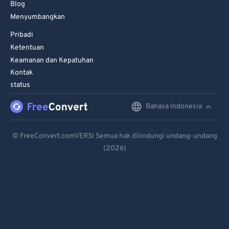
Blog
Menyumbangkan
Pribadi
Ketentuan
Keamanan dan Kepatuhan
Kontak
status
Bahasa Indonesia
English
Deutsch
© FreeConvert.comVERSI Semua hak dilindungi undang-undang
(2026)
Español
Français
Português
Italiano