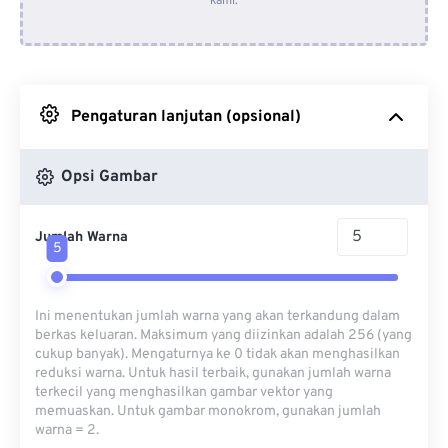
kami.
Dari Dropbox
Dari Google Drive
Pengaturan lanjutan (opsional)
Dari OneDrive
Opsi Gambar
Dari Url
Jumlah Warna
5
Ini menentukan jumlah warna yang akan terkandung dalam
berkas keluaran. Maksimum yang diizinkan adalah 256 (yang
cukup banyak). Mengaturnya ke 0 tidak akan menghasilkan
reduksi warna. Untuk hasil terbaik, gunakan jumlah warna
terkecil yang menghasilkan gambar vektor yang
memuaskan. Untuk gambar monokrom, gunakan jumlah
warna = 2.