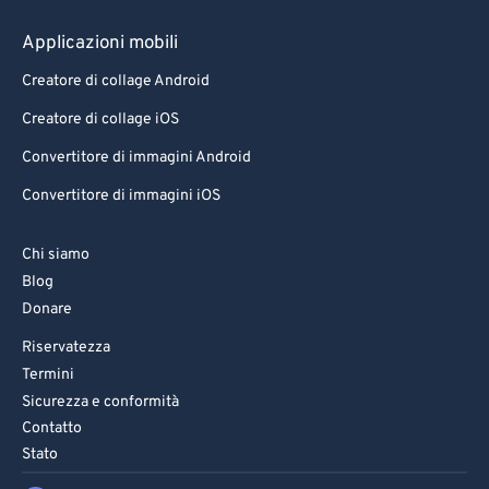
79
79
Applicazioni mobili
80
80
Creatore di collage Android
81
81
Creatore di collage iOS
82
82
Convertitore di immagini Android
83
83
Convertitore di immagini iOS
84
84
85
85
Chi siamo
Blog
86
86
Donare
87
87
Riservatezza
88
88
Termini
89
89
Sicurezza e conformità
Contatto
90
90
Stato
91
91