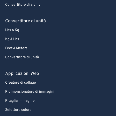
Convertitore di archivi
66
66
67
67
Convertitore di unità
68
68
Lbs A Kg
69
69
Kg A Lbs
70
70
Feet A Meters
71
71
Convertitore di unità
72
72
73
73
Applicazioni Web
74
74
Creatore di collage
75
75
Ridimensionatore di immagini
76
76
Ritaglia immagine
77
77
Selettore colore
78
78