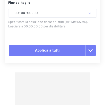
Fine del taglio
00
:
00
:
00
.
00
Specificare la posizione finale del trim (HH:MM:SS.MS).
Lasciare a 00:00:00.00 per disabilitare.
Applica a tutti
Reimposta tutte le opzioni
Applica da preimpostazione
Salva come predefinito