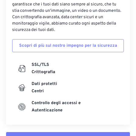
garantisce che i tuoi dati siano sempre al sicuro, che tu
13
13
13
13
13
13
13
13
stia convertendo un'immagine, un video o un documento.
14
14
14
14
14
14
14
14
Con crittografia avanzata, data center sicuri e un
monitoraggio vigile, abbiamo curato ogni aspetto della
15
15
15
15
15
15
15
15
sicurezza dei tuoi dati.
16
16
16
16
16
16
16
16
Scopri di più sul nostro impegno per la sicurezza
17
17
17
17
17
17
17
17
18
18
18
18
18
18
18
18
SSL/TLS
19
19
19
19
19
19
19
19
Crittografia
20
20
20
20
20
20
20
20
Dati protetti
21
21
21
21
21
21
21
21
Centri
22
22
22
22
22
22
22
22
Controllo degli accessi e
23
23
23
23
23
23
23
23
Autenticazione
24
24
24
24
24
24
25
25
25
25
25
25