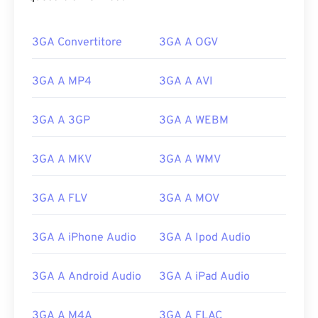
3GA Convertitore
3GA A OGV
3GA A MP4
3GA A AVI
3GA A 3GP
3GA A WEBM
3GA A MKV
3GA A WMV
3GA A FLV
3GA A MOV
3GA A iPhone Audio
3GA A Ipod Audio
3GA A Android Audio
3GA A iPad Audio
00
00
00
00
00
00
00
00
3GA A M4A
3GA A FLAC