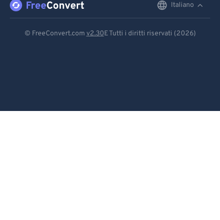
Italiano
English
92
92
Deutsch
93
93
© FreeConvert.com
v2.30
E Tutti i diritti riservati (2026)
94
94
Español
95
95
Français
96
96
Português
97
97
Italiano
98
98
99
99
Dutch
日本語
简体中文
繁體中文
한국어