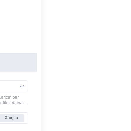
arica" ​​per
 file originale.
Sfoglia