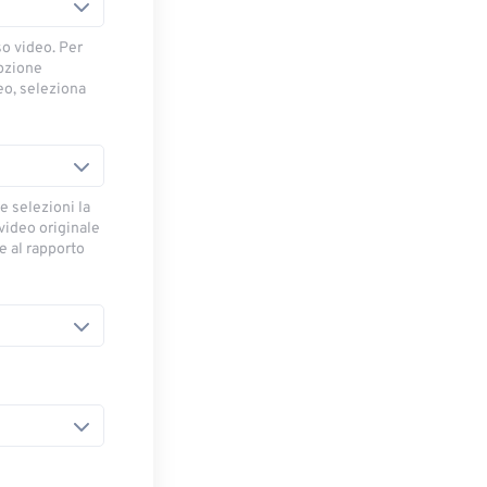
so video. Per
opzione
deo, seleziona
e selezioni la
 video originale
se al rapporto