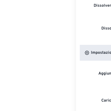
Dissolven
Diss
Impostazion
Aggiun
Caric