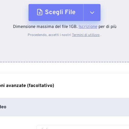
Scegli File
Dimensione massima del file 1GB.
Iscrizione
per di più
Dal dispositivo
Procedendo, accetti i nostri
Termini di utilizzo
.
Da Dropbox
Da Google Drive
ni avanzate (facoltativo)
Da OneDrive
deo
Dall'URL