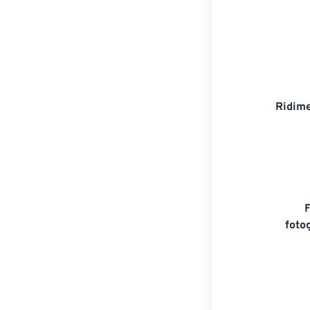
Ridime
foto