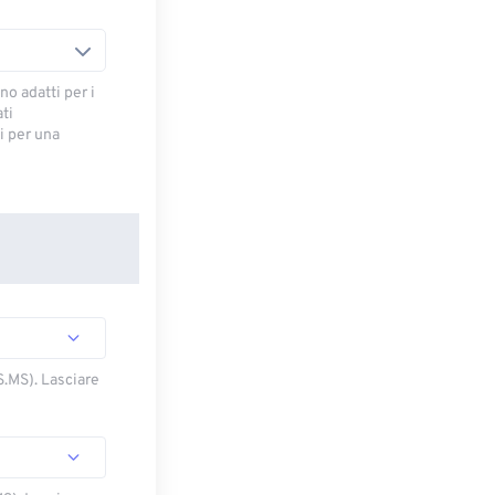
no adatti per i
ti
 ​​per una
S.MS). Lasciare