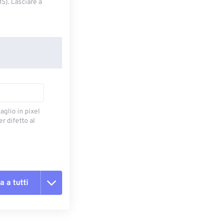
S). Lasciare a
taglio in pixel
r difetto al
a a tutti
te le opzioni
reimpostazione