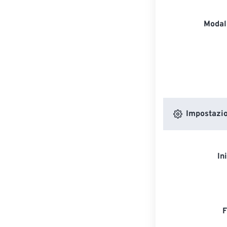
Modali
Impostazion
In
F