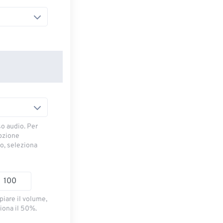
so audio. Per
opzione
io, seleziona
piare il volume,
iona il 50%.