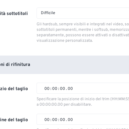
Difficile
tà sottotitoli
Gli hardsub, sempre visibili e integrati nel video, so
sottotitoli permanenti, mentre i softsub, memorizza
separatamente, possono essere attivati ​​o disattivati
visualizzazione personalizzata.
i di rifinitura
izio del taglio
00
:
00
:
00
.
00
00
00
00
00
Specificare la posizione di inizio del trim (HH:MM:S
a 00:00:00.00 per disabilitare.
01
01
01
01
02
02
02
02
ine del taglio
00
:
00
:
00
.
00
03
03
03
03