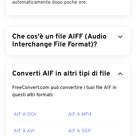
automaticamente dopo poche ore.
Che cos'è un file AIFF (Audio
Interchange File Format)?
Apple
ha sviluppato il formato Audio Interchange
File Format (AIFF) per archiviare dati audio digitali
Converti AIF in altri tipi di file
(forma d'onda) di alta qualità. Molti professionisti lo
utilizzano, in particolare gli utenti delle piattaforme
Apple. È
FreeConvert.com può convertire i tuoi file AIF in
lossless
, il che significa che non vi è
alcuna perdita di qualità o di dati rispetto
questi altri formati:
all'originale, ma questo significa anche che i file
AIFF occupano più spazio. AIFF può individuare
i
AIF A OGV
AIF A MP4
dati dei punti di loop
e le note musicali, il che è
utile per i musicisti.
AIF A AVI
AIF A 3GP