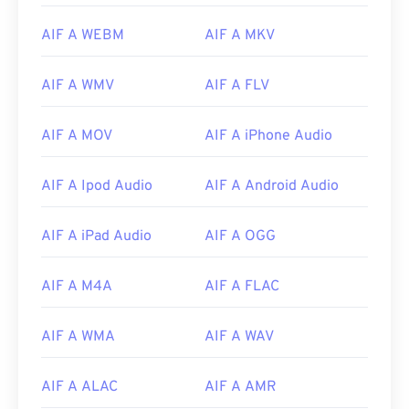
Come aprire un file AIFF?
AIF A WEBM
AIF A MKV
Per impostazione predefinita, AIFF si apre in
Windows Media Player
o
iTunes
, a seconda del
AIF A WMV
AIF A FLV
sistema operativo. Altri programmi che aprono
AIFF includono
VLC Media Player
,
Audacity
,
Winamp
e
Elmedia Player
.
AIF A MOV
AIF A iPhone Audio
Si prega di notare che se si utilizza un dispositivo
AIF A Ipod Audio
AIF A Android Audio
Android
o non Apple, sarà necessario convertire il
file AIFF, probabilmente in un file MP3, per poterlo
aprire. I dispositivi mobili Apple aprono i file AIFF
AIF A iPad Audio
AIF A OGG
senza conversione.
Sviluppato da:
Apple Inc.
AIF A M4A
AIF A FLAC
Data di uscita iniziale:
1988
AIF A WMA
AIF A WAV
Link utili:
https://en.wikipedia.org/wiki/Audio_Interchange_File_F
AIF A ALAC
AIF A AMR
https://www.lifewire.com/aiff-aif-aifc-files-