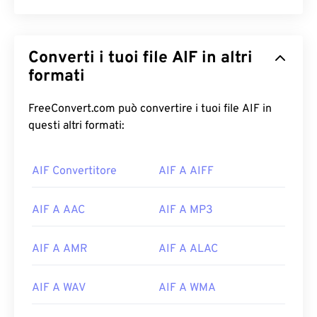
Converti i tuoi file AIF in altri
formati
FreeConvert.com può convertire i tuoi file AIF in
questi altri formati:
AIF Convertitore
AIF A AIFF
00
00
00
00
00
00
00
00
AIF A AAC
AIF A MP3
AIF A AMR
AIF A ALAC
00
00
00
00
00
00
00
00
01
01
01
01
01
01
01
01
AIF A WAV
AIF A WMA
02
02
02
02
02
02
02
02