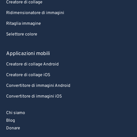
Creatore di collage
95
95
Ridimensionatore di immagini
96
96
Ritaglia immagine
97
97
Selettore colore
98
98
99
99
Applicazioni mobili
Creatore di collage Android
Creatore di collage iOS
Convertitore di immagini Android
Convertitore di immagini iOS
Chi siamo
Blog
Donare