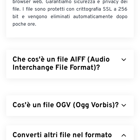
browser web. Garantiamo sicurezza e privacy dei
file. I file sono protetti con crittografia SSL a 256
bit e vengono eliminati automaticamente dopo
poche ore.
Che cos'è un file AIFF (Audio
Interchange File Format)?
Apple
ha sviluppato il formato Audio Interchange
File Format (AIFF) per archiviare dati audio digitali
(forma d'onda) di alta qualità. Molti professionisti lo
Cos'è un file OGV (Ogg Vorbis)?
utilizzano, in particolare gli utenti delle piattaforme
Apple. È
lossless
, il che significa che non vi è
alcuna perdita di qualità o di dati rispetto
Ogg Vorbis (OGV) è un formato contenitore
all'originale, ma questo significa anche che i file
multimediale e codec gratuito, open source e non
Converti altri file nel formato
AIFF occupano più spazio. AIFF può individuare
brevettato. Fa parte della famiglia di formati e
i