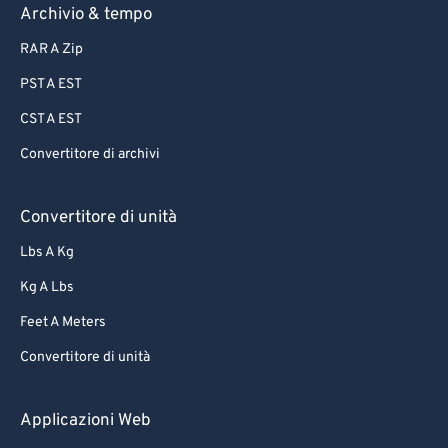
Archivio & tempo
82
82
RAR A Zip
83
83
PST A EST
84
84
CST A EST
85
85
Convertitore di archivi
86
86
87
87
Convertitore di unità
88
88
Lbs A Kg
89
89
Kg A Lbs
90
90
Feet A Meters
91
91
Convertitore di unità
92
92
93
93
Applicazioni Web
94
94