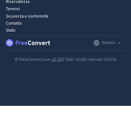
Riservatezza
Termini
Sicurezza e conformità
Contatto
Stato
Italiano
English
Deutsch
© FreeConvert.com
v2.30
E Tutti i diritti riservati (2026)
Español
Français
Português
Italiano
Dutch
日本語