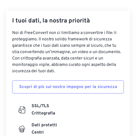
29
29
29
29
29
29
30
30
30
30
30
30
I tuoi dati, la nostra priorità
31
31
31
31
31
31
Noi di FreeConvert non ci limitiamo a convertire i file: li
32
32
32
32
32
32
proteggiamo. Il nostro solido framework di sicurezza
33
33
33
33
33
33
garantisce che i tuoi dati siano sempre al sicuro, che tu
stia convertendo un'immagine, un video o un documento.
34
34
34
34
34
34
Con crittografia avanzata, data center sicuri e un
monitoraggio vigile, abbiamo curato ogni aspetto della
35
35
35
35
35
35
sicurezza dei tuoi dati.
36
36
36
36
36
36
37
37
37
37
37
37
Scopri di più sul nostro impegno per la sicurezza
38
38
38
38
38
38
SSL/TLS
39
39
39
39
39
39
Crittografia
40
40
40
40
40
40
Dati protetti
41
41
41
41
41
41
Centri