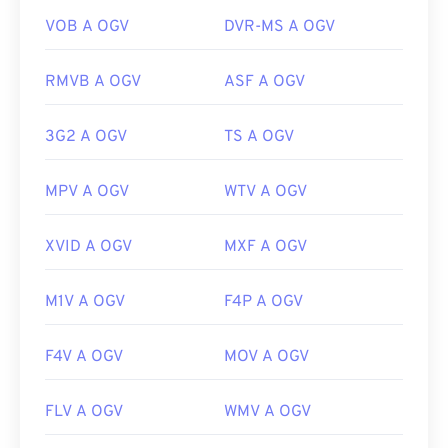
Link utili:
Versione iniziale:
2017
VOB A OGV
DVR-MS A OGV
https://en.wikipedia.org/wiki/Audio_Interchange_File_F
Link utili:
https://www.lifewire.com/aiff-aif-aifc-files-
RMVB A OGV
ASF A OGV
https://en.wikipedia.org/wiki/Ogg
2619569
https://www.xiph.org/
3G2 A OGV
TS A OGV
MPV A OGV
WTV A OGV
XVID A OGV
MXF A OGV
M1V A OGV
F4P A OGV
F4V A OGV
MOV A OGV
FLV A OGV
WMV A OGV