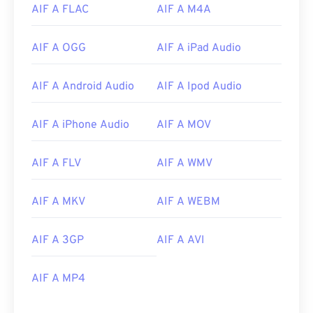
AIF A FLAC
AIF A M4A
03
03
03
03
03
03
03
03
04
04
04
04
04
04
04
04
AIF A OGG
AIF A iPad Audio
05
05
05
05
05
05
05
05
AIF A Android Audio
AIF A Ipod Audio
06
06
06
06
06
06
06
06
07
07
07
07
07
07
07
07
AIF A iPhone Audio
AIF A MOV
08
08
08
08
08
08
08
08
09
09
09
09
09
09
09
09
AIF A FLV
AIF A WMV
10
10
10
10
10
10
10
10
AIF A MKV
AIF A WEBM
11
11
11
11
11
11
11
11
12
12
12
12
12
12
12
12
AIF A 3GP
AIF A AVI
13
13
13
13
13
13
13
13
14
14
14
14
14
14
14
14
AIF A MP4
15
15
15
15
15
15
15
15