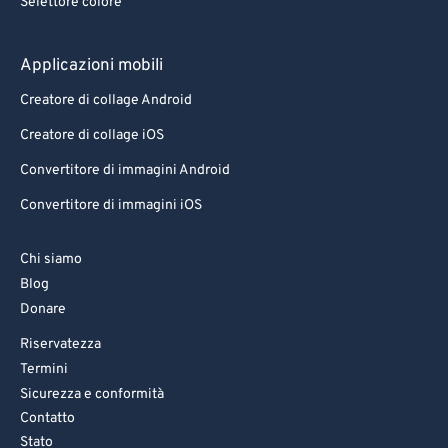
Selettore colore
78
78
79
79
Applicazioni mobili
80
80
Creatore di collage Android
81
81
Creatore di collage iOS
82
82
Convertitore di immagini Android
83
83
Convertitore di immagini iOS
84
84
85
85
Chi siamo
86
86
Blog
Donare
87
87
Riservatezza
88
88
Termini
89
89
Sicurezza e conformità
90
90
Contatto
Stato