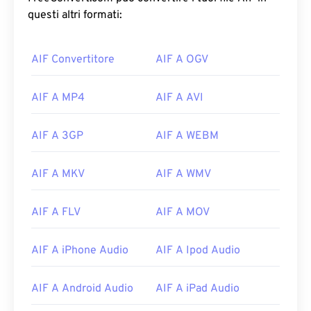
questi altri formati:
AIF Convertitore
AIF A OGV
AIF A MP4
AIF A AVI
AIF A 3GP
AIF A WEBM
AIF A MKV
AIF A WMV
AIF A FLV
AIF A MOV
AIF A iPhone Audio
AIF A Ipod Audio
00
00
00
00
00
00
00
00
AIF A Android Audio
AIF A iPad Audio