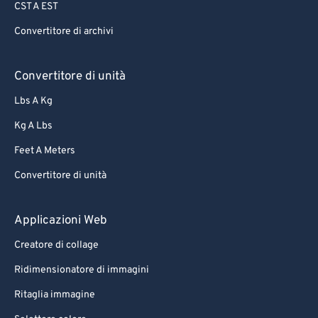
CST A EST
65
65
Convertitore di archivi
66
66
67
67
Convertitore di unità
68
68
Lbs A Kg
69
69
Kg A Lbs
70
70
Feet A Meters
71
71
Convertitore di unità
72
72
73
73
Applicazioni Web
74
74
Creatore di collage
75
75
Ridimensionatore di immagini
76
76
Ritaglia immagine
77
77