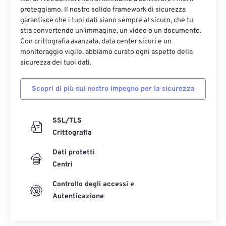
12
12
12
12
12
12
12
12
proteggiamo. Il nostro solido framework di sicurezza
13
13
13
13
13
13
13
13
garantisce che i tuoi dati siano sempre al sicuro, che tu
stia convertendo un'immagine, un video o un documento.
14
14
14
14
14
14
14
14
Con crittografia avanzata, data center sicuri e un
monitoraggio vigile, abbiamo curato ogni aspetto della
15
15
15
15
15
15
15
15
sicurezza dei tuoi dati.
16
16
16
16
16
16
16
16
17
17
17
17
17
17
17
17
Scopri di più sul nostro impegno per la sicurezza
18
18
18
18
18
18
18
18
SSL/TLS
19
19
19
19
19
19
19
19
Crittografia
20
20
20
20
20
20
20
20
Dati protetti
21
21
21
21
21
21
21
21
Centri
22
22
22
22
22
22
22
22
Controllo degli accessi e
23
23
23
23
23
23
23
23
Autenticazione
24
24
24
24
24
24
25
25
25
25
25
25