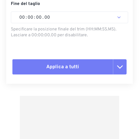
Fine del taglio
00
:
00
:
00
.
00
Specificare la posizione finale del trim (HH:MM:SS.MS).
Lasciare a 00:00:00.00 per disabilitare.
Applica a tutti
Reimposta tutte le opzioni
Applica da preimpostazione
Salva come predefinito