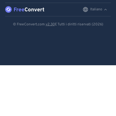
91
91
92
92
Italiano
English
93
93
Deutsch
© FreeConvert.com
v2.30
E Tutti i diritti riservati (2026)
94
94
Español
95
95
Français
96
96
Português
97
97
98
98
Italiano
99
99
Dutch
日本語
简体中文
繁體中文