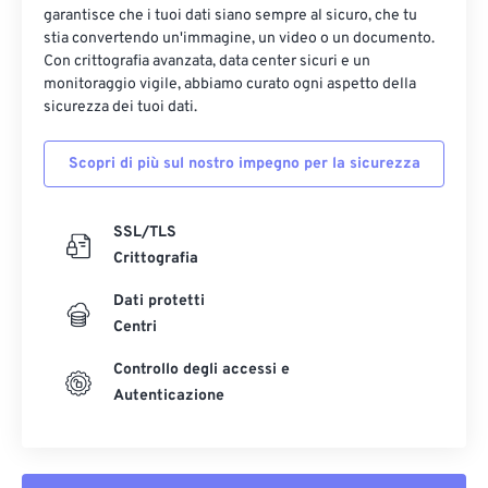
garantisce che i tuoi dati siano sempre al sicuro, che tu
13
13
13
13
13
13
13
13
stia convertendo un'immagine, un video o un documento.
14
14
14
14
14
14
14
14
Con crittografia avanzata, data center sicuri e un
monitoraggio vigile, abbiamo curato ogni aspetto della
15
15
15
15
15
15
15
15
sicurezza dei tuoi dati.
16
16
16
16
16
16
16
16
Scopri di più sul nostro impegno per la sicurezza
17
17
17
17
17
17
17
17
18
18
18
18
18
18
18
18
SSL/TLS
19
19
19
19
19
19
19
19
Crittografia
20
20
20
20
20
20
20
20
Dati protetti
21
21
21
21
21
21
21
21
Centri
22
22
22
22
22
22
22
22
Controllo degli accessi e
23
23
23
23
23
23
23
23
Autenticazione
24
24
24
24
24
24
25
25
25
25
25
25