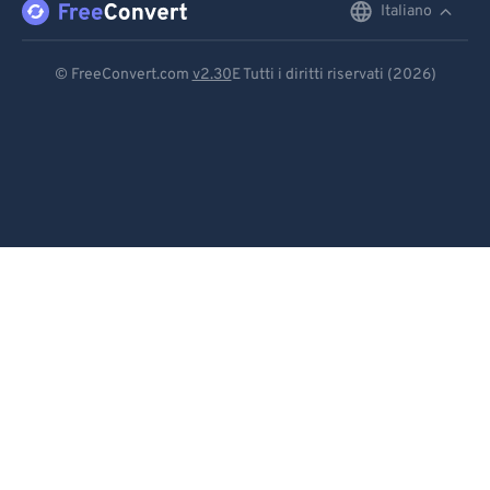
Italiano
English
92
92
Deutsch
93
93
© FreeConvert.com
v2.30
E Tutti i diritti riservati (2026)
94
94
Español
95
95
Français
96
96
Português
97
97
Italiano
98
98
99
99
Dutch
日本語
简体中文
繁體中文
한국어