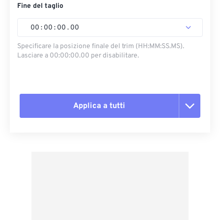
Fine del taglio
00
:
00
:
00
.
00
Specificare la posizione finale del trim (HH:MM:SS.MS).
Lasciare a 00:00:00.00 per disabilitare.
Applica a tutti
Reimposta tutte le opzioni
Applica da preimpostazione
Salva come predefinito