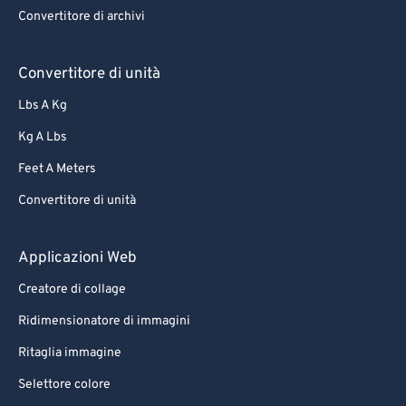
Convertitore di archivi
66
66
67
67
Convertitore di unità
68
68
Lbs A Kg
69
69
Kg A Lbs
70
70
Feet A Meters
71
71
Convertitore di unità
72
72
73
73
Applicazioni Web
74
74
Creatore di collage
75
75
Ridimensionatore di immagini
76
76
Ritaglia immagine
77
77
Selettore colore
78
78