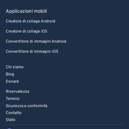
79
79
Applicazioni mobili
80
80
Creatore di collage Android
81
81
Creatore di collage iOS
82
82
Convertitore di immagini Android
83
83
Convertitore di immagini iOS
84
84
85
85
Chi siamo
Blog
86
86
Donare
87
87
Riservatezza
88
88
Termini
89
89
Sicurezza e conformità
Contatto
90
90
Stato
91
91