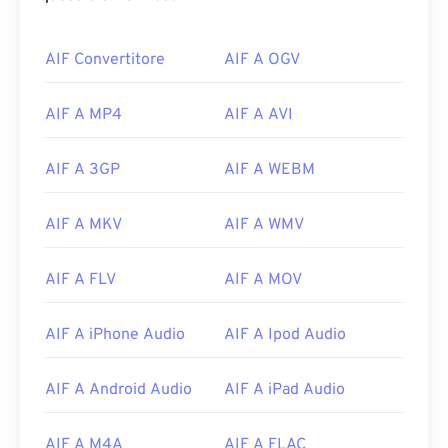
AIF Convertitore
AIF A OGV
AIF A MP4
AIF A AVI
AIF A 3GP
AIF A WEBM
AIF A MKV
AIF A WMV
AIF A FLV
AIF A MOV
AIF A iPhone Audio
AIF A Ipod Audio
AIF A Android Audio
AIF A iPad Audio
00
00
00
00
00
00
00
00
AIF A M4A
AIF A FLAC