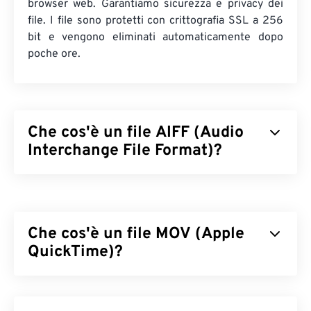
browser web. Garantiamo sicurezza e privacy dei
file. I file sono protetti con crittografia SSL a 256
bit e vengono eliminati automaticamente dopo
poche ore.
Che cos'è un file AIFF (Audio
Interchange File Format)?
Apple
ha sviluppato il formato Audio Interchange
File Format (AIFF) per archiviare dati audio digitali
(forma d'onda) di alta qualità. Molti professionisti lo
Che cos'è un file MOV (Apple
utilizzano, in particolare gli utenti delle piattaforme
Apple. È
QuickTime)?
lossless
, il che significa che non vi è
alcuna perdita di qualità o di dati rispetto
all'originale, ma questo significa anche che i file
Apple QuickTime (MOV) è un contenitore che può
AIFF occupano più spazio. AIFF può individuare
i
contenere vari tipi di file multimediali, inclusi
quelli