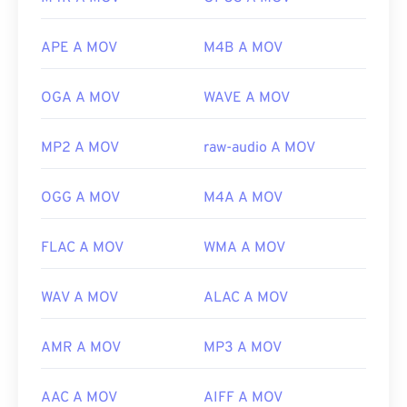
Link utili:
Online. Questi tipi di file non sono correlati tra loro:
https://en.wikipedia.org/wiki/Audio_Interchange_File_F
uno è obsoleto e l'altro è correlato a un gioco
APE A MOV
M4B A MOV
https://www.lifewire.com/aiff-aif-aifc-files-
online. Apple non ha sviluppato queste tecnologie
2619569
e non si aprono in QuickTime.
OGA A MOV
WAVE A MOV
Sviluppato da:
Apple Inc.
Versione iniziale:
2001
MP2 A MOV
raw-audio A MOV
Link utili:
OGG A MOV
M4A A MOV
https://en.wikipedia.org/wiki/QuickTime_File_Format
https://developer.apple.com/library/archive/documen
FLAC A MOV
WMA A MOV
CH203-BBCGDDDF
WAV A MOV
ALAC A MOV
AMR A MOV
MP3 A MOV
AAC A MOV
AIFF A MOV