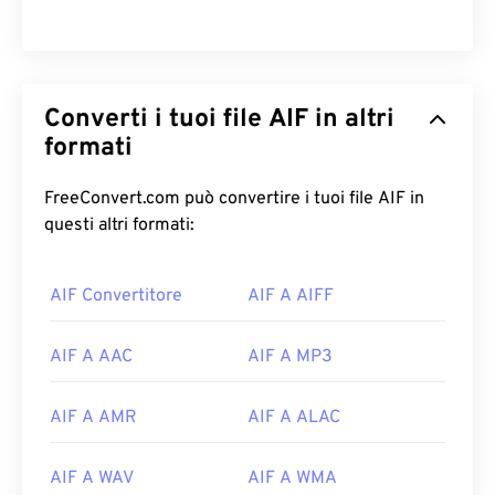
Converti i tuoi file AIF in altri
formati
FreeConvert.com può convertire i tuoi file AIF in
questi altri formati:
AIF Convertitore
AIF A AIFF
00
00
00
00
00
00
00
00
AIF A AAC
AIF A MP3
AIF A AMR
AIF A ALAC
00
00
00
00
00
00
00
00
01
01
01
01
01
01
01
01
AIF A WAV
AIF A WMA