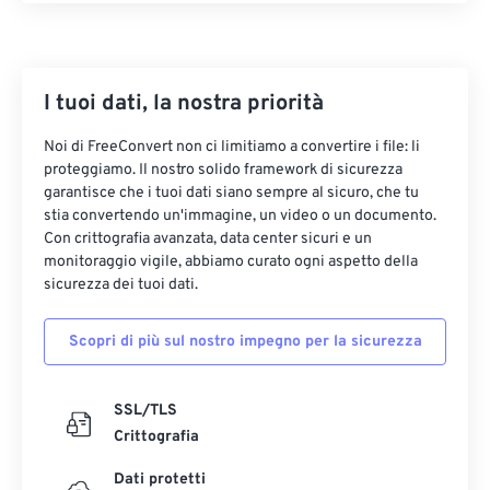
29
29
29
29
29
29
30
30
30
30
30
30
I tuoi dati, la nostra priorità
31
31
31
31
31
31
32
32
32
32
32
32
Noi di FreeConvert non ci limitiamo a convertire i file: li
proteggiamo. Il nostro solido framework di sicurezza
33
33
33
33
33
33
garantisce che i tuoi dati siano sempre al sicuro, che tu
34
34
34
34
34
34
stia convertendo un'immagine, un video o un documento.
Con crittografia avanzata, data center sicuri e un
35
35
35
35
35
35
monitoraggio vigile, abbiamo curato ogni aspetto della
sicurezza dei tuoi dati.
36
36
36
36
36
36
37
37
37
37
37
37
Scopri di più sul nostro impegno per la sicurezza
38
38
38
38
38
38
39
39
39
39
39
39
SSL/TLS
Crittografia
40
40
40
40
40
40
41
41
41
41
41
41
Dati protetti