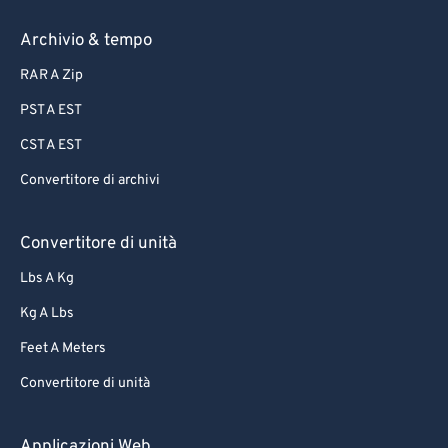
81
81
82
82
Archivio & tempo
83
83
RAR A Zip
84
84
PST A EST
85
85
CST A EST
86
86
Convertitore di archivi
87
87
88
88
Convertitore di unità
89
89
Lbs A Kg
90
90
Kg A Lbs
91
91
Feet A Meters
92
92
Convertitore di unità
93
93
94
94
Applicazioni Web