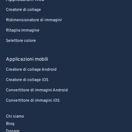
95
95
Creatore di collage
96
96
Ridimensionatore di immagini
97
97
Ritaglia immagine
98
98
Selettore colore
99
99
Applicazioni mobili
Creatore di collage Android
Creatore di collage iOS
Convertitore di immagini Android
Convertitore di immagini iOS
Chi siamo
Blog
Donare