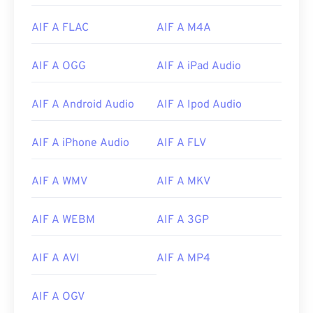
02
02
02
02
02
02
02
02
03
03
03
03
03
03
03
03
AIF A FLAC
AIF A M4A
04
04
04
04
04
04
04
04
AIF A OGG
AIF A iPad Audio
05
05
05
05
05
05
05
05
06
06
06
06
06
06
06
06
AIF A Android Audio
AIF A Ipod Audio
07
07
07
07
07
07
07
07
AIF A iPhone Audio
AIF A FLV
08
08
08
08
08
08
08
08
09
09
09
09
09
09
09
09
AIF A WMV
AIF A MKV
10
10
10
10
10
10
10
10
11
11
11
11
11
11
11
11
AIF A WEBM
AIF A 3GP
12
12
12
12
12
12
12
12
AIF A AVI
AIF A MP4
13
13
13
13
13
13
13
13
14
14
14
14
14
14
14
14
AIF A OGV