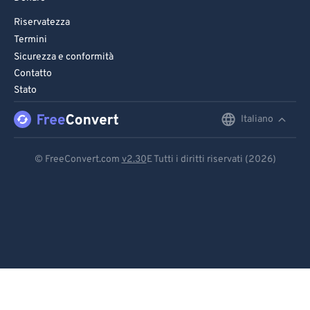
Riservatezza
Termini
Sicurezza e conformità
Contatto
Stato
Italiano
English
Deutsch
© FreeConvert.com
v2.30
E Tutti i diritti riservati (2026)
Español
Français
Português
Italiano
Dutch