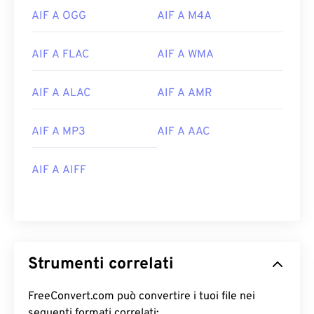
AIF A OGG
AIF A M4A
AIF A FLAC
AIF A WMA
AIF A ALAC
AIF A AMR
00
00
00
00
00
00
00
00
AIF A MP3
AIF A AAC
00
00
00
00
00
00
00
00
AIF A AIFF
01
01
01
01
01
01
01
01
02
02
02
02
02
02
02
02
03
03
03
03
03
03
03
03
04
04
04
04
04
04
04
04
Strumenti correlati
05
05
05
05
05
05
05
05
06
06
06
06
06
06
06
06
FreeConvert.com può convertire i tuoi file nei
seguenti formati correlati: