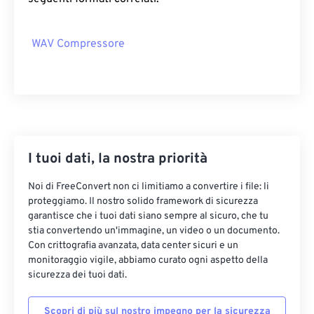
07
07
07
07
07
07
07
07
08
08
08
08
08
08
08
08
WAV Compressore
09
09
09
09
09
09
09
09
10
10
10
10
10
10
10
10
11
11
11
11
11
11
11
11
12
12
12
12
12
12
12
12
13
13
13
13
13
13
13
13
I tuoi dati, la nostra priorità
14
14
14
14
14
14
14
14
Noi di FreeConvert non ci limitiamo a convertire i file: li
15
15
15
15
15
15
15
15
proteggiamo. Il nostro solido framework di sicurezza
garantisce che i tuoi dati siano sempre al sicuro, che tu
16
16
16
16
16
16
16
16
stia convertendo un'immagine, un video o un documento.
17
17
17
17
17
17
17
17
Con crittografia avanzata, data center sicuri e un
monitoraggio vigile, abbiamo curato ogni aspetto della
18
18
18
18
18
18
18
18
sicurezza dei tuoi dati.
19
19
19
19
19
19
19
19
Scopri di più sul nostro impegno per la sicurezza