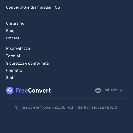
86
86
Convertitore di immagini iOS
87
87
88
88
Chi siamo
Blog
89
89
Donare
90
90
Riservatezza
91
91
Termini
92
92
Sicurezza e conformità
Contatto
93
93
Stato
94
94
Italiano
English
95
95
96
96
Deutsch
© FreeConvert.com
v2.30
E Tutti i diritti riservati (2026)
97
97
Español
98
98
Français
99
99