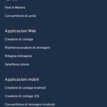
73
73
Feet A Meters
74
74
Convertitore di unità
75
75
76
76
Applicazioni Web
77
77
Creatore di collage
78
78
Ridimensionatore di immagini
79
79
Ritaglia immagine
80
80
Selettore colore
81
81
82
82
Applicazioni mobili
83
83
Creatore di collage Android
84
84
Creatore di collage iOS
85
85
Convertitore di immagini Android