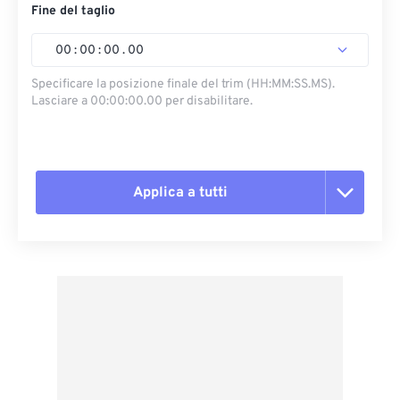
Fine del taglio
00
:
00
:
00
.
00
Specificare la posizione finale del trim (HH:MM:SS.MS).
Lasciare a 00:00:00.00 per disabilitare.
Applica a tutti
Reimposta tutte le opzioni
Applica da preimpostazione
Salva come predefinito