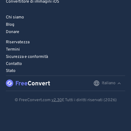
Convertitore di immagini iOS
82
82
83
83
Chi siamo
84
84
Blog
Donare
85
85
Riservatezza
86
86
Termini
87
87
Sicurezza e conformità
Contatto
88
88
Stato
89
89
Italiano
English
90
90
91
91
Deutsch
© FreeConvert.com
v2.30
E Tutti i diritti riservati (2026)
92
92
Español
93
93
Français
94
94