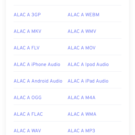
ALAC A 3GP
ALAC A WEBM
ALAC A MKV
ALAC A WMV
ALAC A FLV
ALAC A MOV
ALAC A iPhone Audio
ALAC A Ipod Audio
ALAC A Android Audio
ALAC A iPad Audio
00
00
00
00
00
00
00
00
ALAC A OGG
ALAC A M4A
00
00
00
00
00
00
00
00
ALAC A FLAC
ALAC A WMA
01
01
01
01
01
01
01
01
02
02
02
02
02
02
02
02
ALAC A WAV
ALAC A MP3