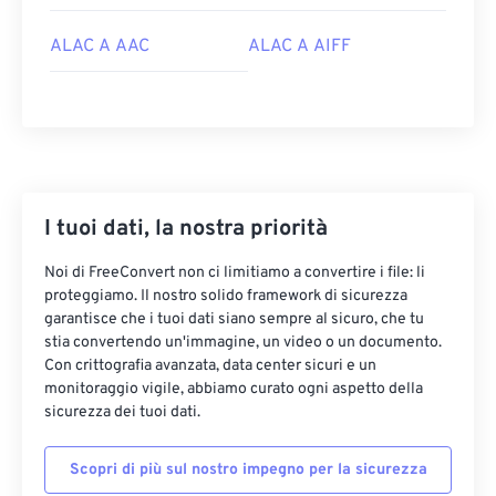
03
03
03
03
03
03
03
03
ALAC A AAC
ALAC A AIFF
04
04
04
04
04
04
04
04
05
05
05
05
05
05
05
05
06
06
06
06
06
06
06
06
07
07
07
07
07
07
07
07
08
08
08
08
08
08
08
08
I tuoi dati, la nostra priorità
09
09
09
09
09
09
09
09
Noi di FreeConvert non ci limitiamo a convertire i file: li
10
10
10
10
10
10
10
10
proteggiamo. Il nostro solido framework di sicurezza
garantisce che i tuoi dati siano sempre al sicuro, che tu
11
11
11
11
11
11
11
11
stia convertendo un'immagine, un video o un documento.
12
12
12
12
12
12
12
12
Con crittografia avanzata, data center sicuri e un
monitoraggio vigile, abbiamo curato ogni aspetto della
13
13
13
13
13
13
13
13
sicurezza dei tuoi dati.
14
14
14
14
14
14
14
14
Scopri di più sul nostro impegno per la sicurezza
15
15
15
15
15
15
15
15