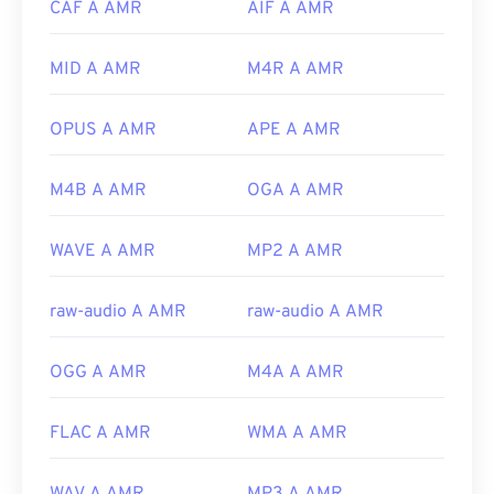
CAF A AMR
AIF A AMR
Audacity facilmente da
SourceForge.net
. Poiché i
file AMR sono fortemente compressi e concentrati
su segnali a banda stretta, non sono adatti per i file
MID A AMR
M4R A AMR
musicali.
OPUS A AMR
APE A AMR
Sviluppato da:
3rd Generation Partnership Project
(3GPP)
M4B A AMR
OGA A AMR
Versione iniziale:
1999
Link utili:
WAVE A AMR
MP2 A AMR
https://en.wikipedia.org/wiki/Adaptive_Multi-
Rate_audio_codec
raw-audio A AMR
raw-audio A AMR
https://www.etsi.org/
OGG A AMR
M4A A AMR
FLAC A AMR
WMA A AMR