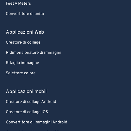
Feet A Meters
69
69
Convertitore di unità
70
70
71
71
Applicazioni Web
72
72
Creatore di collage
73
73
Ridimensionatore di immagini
74
74
Ritaglia immagine
75
75
Selettore colore
76
76
77
77
Applicazioni mobili
78
78
Creatore di collage Android
79
79
Creatore di collage iOS
80
80
Convertitore di immagini Android
81
81