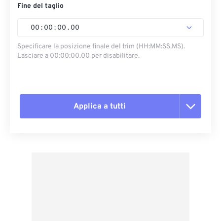
Fine del taglio
00
:
00
:
00
.
00
Specificare la posizione finale del trim (HH:MM:SS.MS).
Lasciare a 00:00:00.00 per disabilitare.
Applica a tutti
Reimposta tutte le opzioni
Applica da preimpostazione
Salva come predefinito