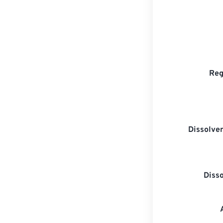
Reg
Dissolven
Diss