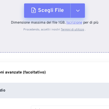
Scegli File
Dimensione massima del file 1GB.
Iscrizione
per di più
Dal dispositivo
Procedendo, accetti i nostri
Termini di utilizzo
.
Da Dropbox
Da Google Drive
ni avanzate (facoltativo)
Da OneDrive
dio
Dall'URL