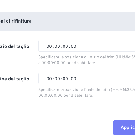
i di rifinitura
izio del taglio
00
:
00
:
00
.
00
Specificare la posizione di inizio del trim (HH:MM:S
a 00:00:00.00 per disabilitare.
00
00
00
00
01
01
01
01
ine del taglio
00
:
00
:
00
.
00
02
02
02
02
Specificare la posizione finale del trim (HH:MM:SS.M
00:00:00.00 per disabilitare.
03
03
03
03
00
00
00
00
04
04
04
04
01
01
01
01
05
05
05
05
02
02
02
02
Applic
06
06
06
06
03
03
03
03