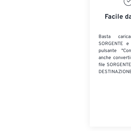
Facile d
Basta caric
SORGENTE e c
pulsante "Con
anche convert
file SORGENT
DESTINAZIONE