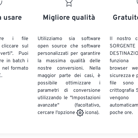
20
20
20
20
17
17
17
17
21
21
21
21
18
18
18
18
a usare
Migliore qualità
Gratuit
22
22
22
22
19
19
19
19
23
23
23
23
20
20
20
20
are i file
Utilizziamo sia software
Il nostro c
24
24
24
liccare sul
open source che software
SORG
21
21
21
21
verti". Puoi
personalizzati per garantire
DESTINAZION
25
25
25
22
22
22
22
ire in batch
i
la massima qualità delle
funziona 
26
26
26
E
nel formato
nostre conversioni. Nella
23
23
23
23
browser we
.
maggior parte dei casi, è
sicurezza e pr
27
27
27
24
24
24
possibile ottimizzare i
file sono
28
28
28
25
25
25
parametri di conversione
crittografia
utilizzando le "Impostazioni
29
29
29
vengono
26
26
26
avanzate" (facoltativo,
automatic
30
30
30
27
27
27
poche ore.
cercare l'opzione
icona).
31
31
31
28
28
28
32
32
32
29
29
29