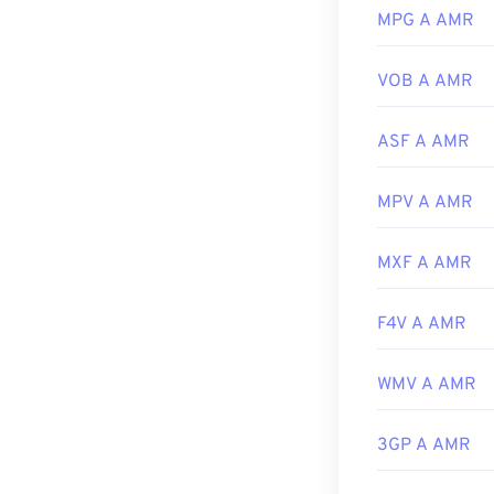
Sviluppato da:
MPG A AMR
Versione inizia
Link utili:
VOB A AMR
https://en.wik
ASF A AMR
https://www.ets
MPV A AMR
MXF A AMR
F4V A AMR
WMV A AMR
3GP A AMR