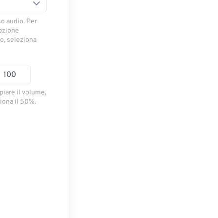
so audio. Per
opzione
io, seleziona
piare il volume,
iona il 50%.