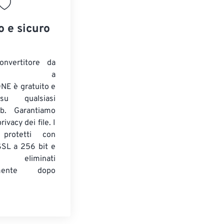
o e sicuro
onvertitore da
ENTE a
E è gratuito e
su qualsiasi
b. Garantiamo
ivacy dei file. I
 protetti con
 SSL a 256 bit e
 eliminati
amente dopo