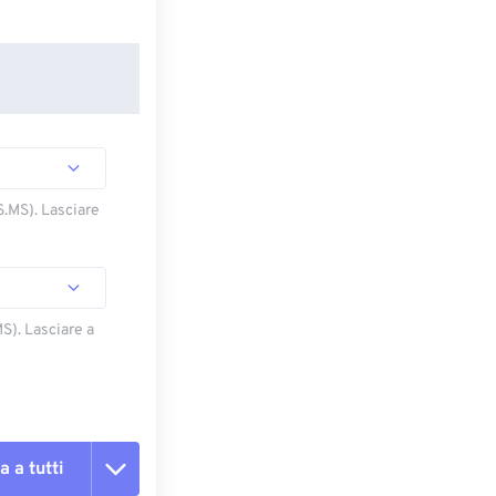
S.MS). Lasciare
S). Lasciare a
a a tutti