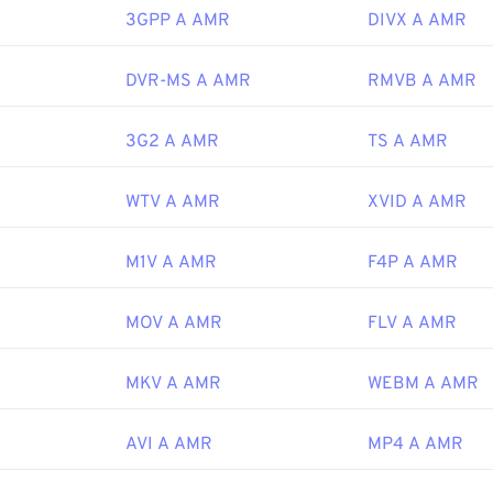
46
46
46
3rd Generation Partnership Project (3GPP)
43
43
43
3GPP A AMR
DIVX A AMR
47
47
47
le:
1999
44
44
44
48
48
48
45
45
45
DVR-MS A AMR
RMVB A AMR
49
49
49
ipedia.org/wiki/Adaptive_Multi-Rate_audio_codec
46
46
46
3G2 A AMR
TS A AMR
50
50
50
i.org/
47
47
47
51
51
51
48
48
48
WTV A AMR
XVID A AMR
52
52
52
49
49
49
53
53
53
M1V A AMR
F4P A AMR
50
50
50
54
54
54
51
51
51
MOV A AMR
FLV A AMR
55
55
55
52
52
52
56
56
56
53
53
53
MKV A AMR
WEBM A AMR
57
57
57
54
54
54
AVI A AMR
MP4 A AMR
58
58
58
55
55
55
59
59
59