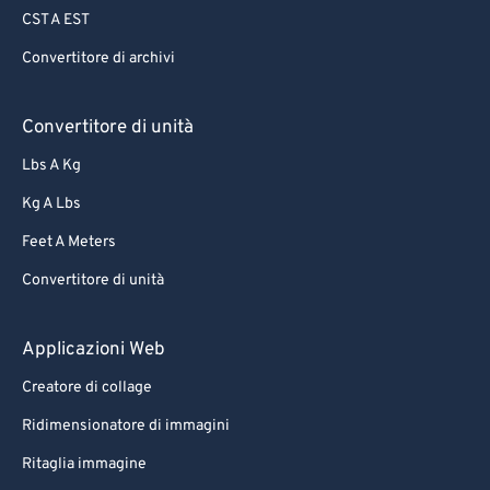
CST A EST
70
70
Convertitore di archivi
71
71
72
72
Convertitore di unità
73
73
Lbs A Kg
74
74
Kg A Lbs
75
75
Feet A Meters
76
76
Convertitore di unità
77
77
78
78
Applicazioni Web
79
79
Creatore di collage
80
80
Ridimensionatore di immagini
81
81
Ritaglia immagine
82
82