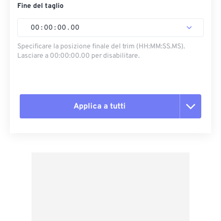
Fine del taglio
00
:
00
:
00
.
00
Specificare la posizione finale del trim (HH:MM:SS.MS).
Lasciare a 00:00:00.00 per disabilitare.
Applica a tutti
Reimposta tutte le opzioni
Applica da preimpostazione
Salva come predefinito