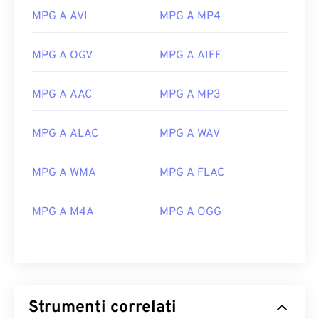
MPG A AVI
MPG A MP4
MPG A OGV
MPG A AIFF
MPG A AAC
MPG A MP3
MPG A ALAC
MPG A WAV
MPG A WMA
MPG A FLAC
00
00
00
00
00
00
00
00
MPG A M4A
MPG A OGG
00
00
00
00
00
00
00
00
01
01
01
01
01
01
01
01
02
02
02
02
02
02
02
02
Strumenti correlati
03
03
03
03
03
03
03
03