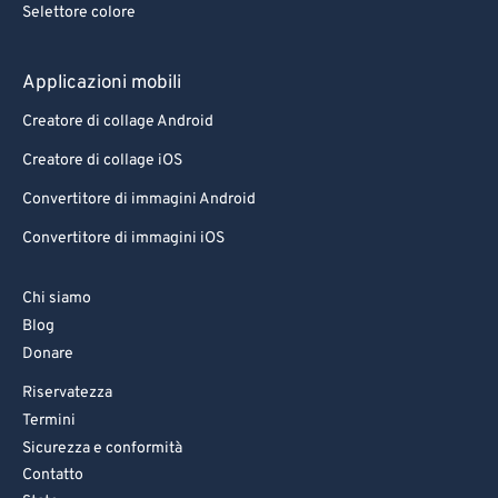
Selettore colore
83
83
84
84
Applicazioni mobili
85
85
Creatore di collage Android
86
86
Creatore di collage iOS
87
87
Convertitore di immagini Android
88
88
Convertitore di immagini iOS
89
89
90
90
Chi siamo
Blog
91
91
Donare
92
92
Riservatezza
93
93
Termini
94
94
Sicurezza e conformità
Contatto
95
95