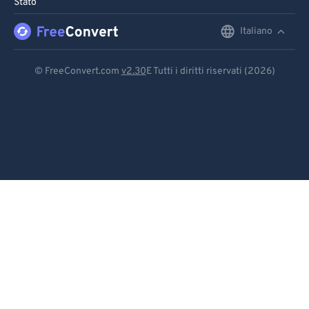
Stato
96
96
Italiano
English
97
97
98
98
Deutsch
© FreeConvert.com
v2.30
E Tutti i diritti riservati (2026)
99
99
Español
Français
Português
Italiano
Dutch
日本語
简体中文
繁體中文