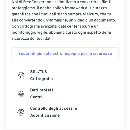
Noi di FreeConvert non ci limitiamo a convertire i file: li
17
17
17
17
17
17
17
17
proteggiamo. Il nostro solido framework di sicurezza
garantisce che i tuoi dati siano sempre al sicuro, che tu
18
18
18
18
18
18
18
18
stia convertendo un'immagine, un video o un documento.
19
19
19
19
19
19
19
19
Con crittografia avanzata, data center sicuri e un
monitoraggio vigile, abbiamo curato ogni aspetto della
20
20
20
20
20
20
20
20
sicurezza dei tuoi dati.
21
21
21
21
21
21
21
21
Scopri di più sul nostro impegno per la sicurezza
22
22
22
22
22
22
22
22
23
23
23
23
23
23
23
23
SSL/TLS
24
24
24
24
24
24
Crittografia
25
25
25
25
25
25
Dati protetti
26
26
26
26
26
26
Centri
27
27
27
27
27
27
Controllo degli accessi e
28
28
28
28
28
28
Autenticazione
29
29
29
29
29
29