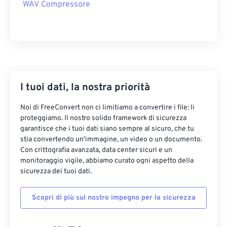
08
08
08
08
08
08
08
08
WAV Compressore
09
09
09
09
09
09
09
09
10
10
10
10
10
10
10
10
11
11
11
11
11
11
11
11
12
12
12
12
12
12
12
12
I tuoi dati, la nostra priorità
13
13
13
13
13
13
13
13
14
14
14
14
14
14
14
14
Noi di FreeConvert non ci limitiamo a convertire i file: li
proteggiamo. Il nostro solido framework di sicurezza
15
15
15
15
15
15
15
15
garantisce che i tuoi dati siano sempre al sicuro, che tu
stia convertendo un'immagine, un video o un documento.
16
16
16
16
16
16
16
16
Con crittografia avanzata, data center sicuri e un
17
17
17
17
17
17
17
17
monitoraggio vigile, abbiamo curato ogni aspetto della
sicurezza dei tuoi dati.
18
18
18
18
18
18
18
18
19
19
19
19
19
19
19
19
Scopri di più sul nostro impegno per la sicurezza
20
20
20
20
20
20
20
20