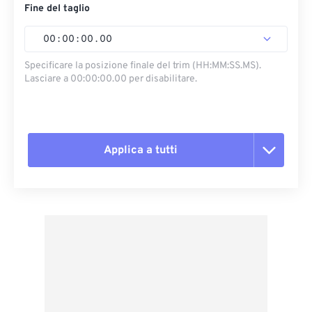
Fine del taglio
00
:
00
:
00
.
00
Specificare la posizione finale del trim (HH:MM:SS.MS).
Lasciare a 00:00:00.00 per disabilitare.
Applica a tutti
Reimposta tutte le opzioni
Applica da preimpostazione
Salva come predefinito