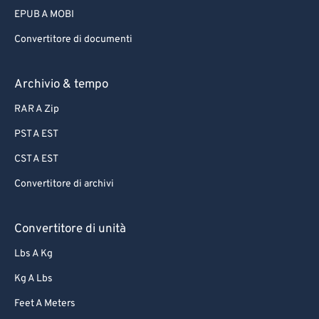
61
61
EPUB A MOBI
62
62
Convertitore di documenti
63
63
Archivio & tempo
64
64
65
65
RAR A Zip
66
66
PST A EST
67
67
CST A EST
68
68
Convertitore di archivi
69
69
Convertitore di unità
70
70
71
71
Lbs A Kg
72
72
Kg A Lbs
73
73
Feet A Meters