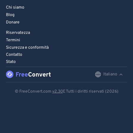
87
87
Chi siamo
88
88
Blog
89
89
Donare
90
90
Riservatezza
Termini
91
91
Sicurezza e conformità
92
92
Contatto
93
93
Stato
94
94
Italiano
English
95
95
Deutsch
© FreeConvert.com
v2.30
E Tutti i diritti riservati (2026)
96
96
Español
97
97
Français
98
98
99
99
Português