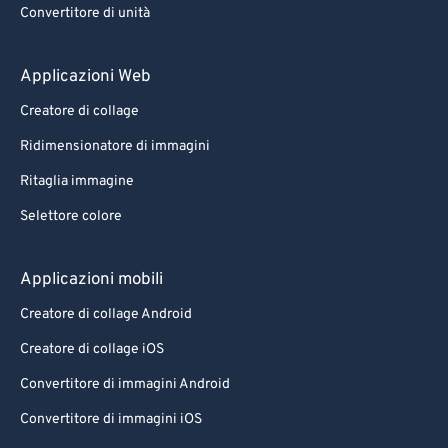
74
74
Convertitore di unità
75
75
Applicazioni Web
76
76
77
77
Creatore di collage
78
78
Ridimensionatore di immagini
79
79
Ritaglia immagine
80
80
Selettore colore
81
81
Applicazioni mobili
82
82
Creatore di collage Android
83
83
84
84
Creatore di collage iOS
85
85
Convertitore di immagini Android
86
86
Convertitore di immagini iOS