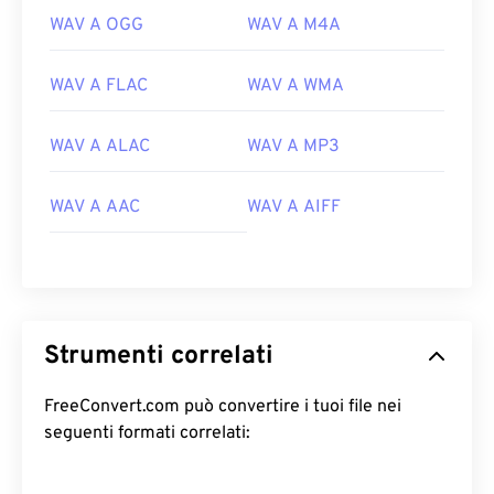
WAV A OGG
WAV A M4A
WAV A FLAC
WAV A WMA
00
00
00
00
00
00
00
00
WAV A ALAC
WAV A MP3
00
00
00
00
00
00
00
00
WAV A AAC
WAV A AIFF
01
01
01
01
01
01
01
01
02
02
02
02
02
02
02
02
03
03
03
03
03
03
03
03
04
04
04
04
04
04
04
04
Strumenti correlati
05
05
05
05
05
05
05
05
FreeConvert.com può convertire i tuoi file nei
06
06
06
06
06
06
06
06
seguenti formati correlati:
07
07
07
07
07
07
07
07