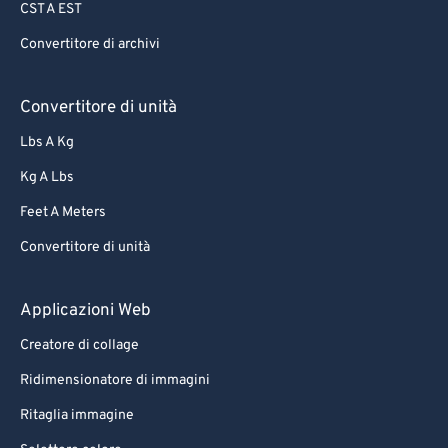
CST A EST
65
65
Convertitore di archivi
66
66
67
67
Convertitore di unità
68
68
Lbs A Kg
69
69
Kg A Lbs
70
70
Feet A Meters
71
71
Convertitore di unità
72
72
73
73
Applicazioni Web
74
74
Creatore di collage
75
75
Ridimensionatore di immagini
76
76
Ritaglia immagine
77
77