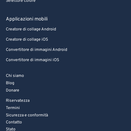
Selettore colore
78
78
79
79
Applicazioni mobili
80
80
Creatore di collage Android
81
81
Creatore di collage iOS
82
82
Convertitore di immagini Android
83
83
Convertitore di immagini iOS
84
84
85
85
Chi siamo
86
86
Blog
Donare
87
87
Riservatezza
88
88
Termini
89
89
Sicurezza e conformità
90
90
Contatto
Stato