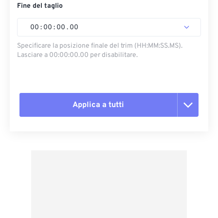
Fine del taglio
00
:
00
:
00
.
00
Specificare la posizione finale del trim (HH:MM:SS.MS).
Lasciare a 00:00:00.00 per disabilitare.
Applica a tutti
Reimposta tutte le opzioni
Applica da preimpostazione
Salva come predefinito