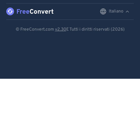
91
91
92
92
Italiano
English
93
93
Deutsch
© FreeConvert.com
v2.30
E Tutti i diritti riservati (2026)
94
94
Español
95
95
Français
96
96
Português
97
97
98
98
Italiano
99
99
Dutch
日本語
简体中文
繁體中文