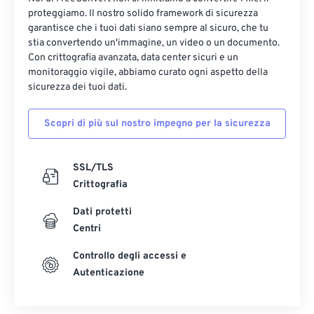
12
12
12
12
12
12
12
12
proteggiamo. Il nostro solido framework di sicurezza
13
13
13
13
13
13
13
13
garantisce che i tuoi dati siano sempre al sicuro, che tu
stia convertendo un'immagine, un video o un documento.
14
14
14
14
14
14
14
14
Con crittografia avanzata, data center sicuri e un
monitoraggio vigile, abbiamo curato ogni aspetto della
15
15
15
15
15
15
15
15
sicurezza dei tuoi dati.
16
16
16
16
16
16
16
16
17
17
17
17
17
17
17
17
Scopri di più sul nostro impegno per la sicurezza
18
18
18
18
18
18
18
18
SSL/TLS
19
19
19
19
19
19
19
19
Crittografia
20
20
20
20
20
20
20
20
Dati protetti
21
21
21
21
21
21
21
21
Centri
22
22
22
22
22
22
22
22
Controllo degli accessi e
23
23
23
23
23
23
23
23
Autenticazione
24
24
24
24
24
24
25
25
25
25
25
25