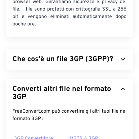
browser web. Garantiamo sicurezza e privacy dei
file. I file sono protetti con crittografia SSL a 256
bit e vengono eliminati automaticamente dopo
poche ore.
Che cos'è un file 3GP (3GPP)?
3GPP (3GP) è un formato contenitore multimediale
progettato per le reti
UMTS
(Universal Mobile
Converti altri file nel formato
Telecommunications System) di terza generazione
(3G), ovvero uno standard globale per la telefonia
3GP
mobile (
GSM
). Poiché l'UMTS è una tecnologia per
la telefonia mobile, il formato 3GP consente ai
FreeConvert.com può convertire gli altri tuoi file nel
telefoni cellulari sulle reti UMTS di acquisire,
formato 3GP :
salvare, distribuire e riprodurre contenuti
multimediali tramite connessioni wireless ad alta
3GP Convertitore
M2TS A 3GP