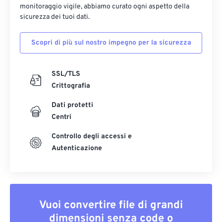
monitoraggio vigile, abbiamo curato ogni aspetto della
33
33
33
33
33
33
sicurezza dei tuoi dati.
34
34
34
34
34
34
35
35
35
35
35
35
Scopri di più sul nostro impegno per la sicurezza
36
36
36
36
36
36
SSL/TLS
37
37
37
37
37
37
Crittografia
38
38
38
38
38
38
Dati protetti
39
39
39
39
39
39
Centri
40
40
40
40
40
40
Controllo degli accessi e
41
41
41
41
41
41
Autenticazione
42
42
42
42
42
42
43
43
43
43
43
43
44
44
44
44
44
44
Vuoi convertire file di grandi
45
45
45
45
45
45
dimensioni senza code o