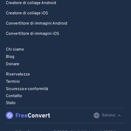
Creatore di collage Android
99
99
Creatore di collage iOS
Convertitore di immagini Android
Convertitore di immagini iOS
Chi siamo
Blog
Donare
Riservatezza
Termini
Sicurezza e conformità
Contatto
Stato
Italiano
English
Deutsch