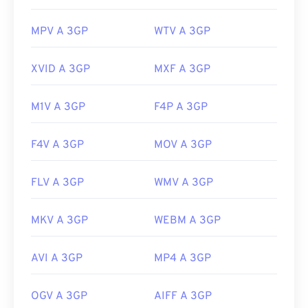
Versione iniziale:
1997
MPV A 3GP
WTV A 3GP
Link utili:
https://en.wikipedia.org/wiki/3GP_and_3G2
XVID A 3GP
MXF A 3GP
https://www.3gpp.org/
M1V A 3GP
F4P A 3GP
F4V A 3GP
MOV A 3GP
FLV A 3GP
WMV A 3GP
MKV A 3GP
WEBM A 3GP
AVI A 3GP
MP4 A 3GP
OGV A 3GP
AIFF A 3GP