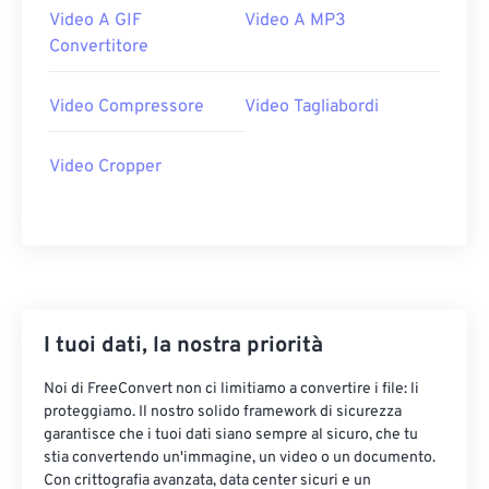
Video A GIF
Video A MP3
20
20
20
20
20
20
20
20
Convertitore
21
21
21
21
21
21
21
21
22
22
22
22
22
22
22
22
Video Compressore
Video Tagliabordi
23
23
23
23
23
23
23
23
Video Cropper
24
24
24
24
24
24
25
25
25
25
25
25
26
26
26
26
26
26
27
27
27
27
27
27
28
28
28
28
28
28
I tuoi dati, la nostra priorità
29
29
29
29
29
29
Noi di FreeConvert non ci limitiamo a convertire i file: li
30
30
30
30
30
30
proteggiamo. Il nostro solido framework di sicurezza
31
31
31
31
31
31
garantisce che i tuoi dati siano sempre al sicuro, che tu
stia convertendo un'immagine, un video o un documento.
32
32
32
32
32
32
Con crittografia avanzata, data center sicuri e un