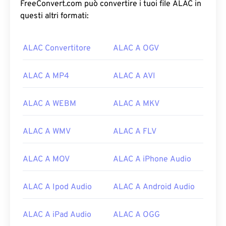
FreeConvert.com può convertire i tuoi file ALAC in
questi altri formati:
ALAC Convertitore
ALAC A OGV
ALAC A MP4
ALAC A AVI
00
00
00
00
00
00
00
00
ALAC A WEBM
ALAC A MKV
00
00
00
00
00
00
00
00
ALAC A WMV
ALAC A FLV
01
01
01
01
01
01
01
01
02
02
02
02
02
02
02
02
ALAC A MOV
ALAC A iPhone Audio
03
03
03
03
03
03
03
03
ALAC A Ipod Audio
ALAC A Android Audio
04
04
04
04
04
04
04
04
05
05
05
05
05
05
05
05
ALAC A iPad Audio
ALAC A OGG
06
06
06
06
06
06
06
06