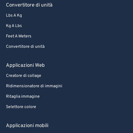
Convertitore di unità
86
86
Lbs A Kg
87
87
Kg A Lbs
88
88
Feet A Meters
89
89
Convertitore di unità
90
90
91
91
Applicazioni Web
92
92
Creatore di collage
93
93
Ridimensionatore di immagini
94
94
Ritaglia immagine
95
95
Selettore colore
96
96
97
97
Applicazioni mobili
98
98