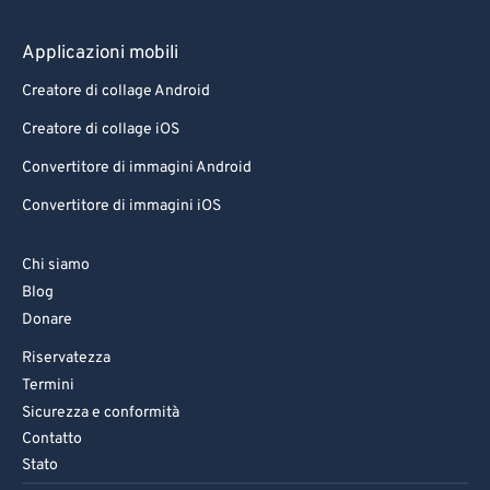
83
83
84
84
Applicazioni mobili
85
85
Creatore di collage Android
86
86
Creatore di collage iOS
87
87
Convertitore di immagini Android
88
88
Convertitore di immagini iOS
89
89
Chi siamo
90
90
Blog
91
91
Donare
92
92
Riservatezza
93
93
Termini
Sicurezza e conformità
94
94
Contatto
95
95
Stato