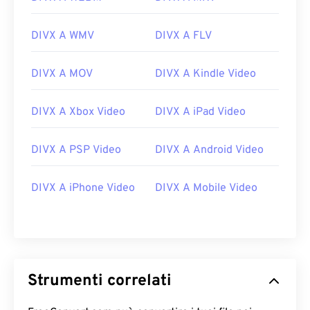
DIVX A WMV
DIVX A FLV
DIVX A MOV
DIVX A Kindle Video
DIVX A Xbox Video
DIVX A iPad Video
DIVX A PSP Video
DIVX A Android Video
00
00
00
00
00
00
00
00
DIVX A iPhone Video
DIVX A Mobile Video
00
00
00
00
00
00
00
00
01
01
01
01
01
01
01
01
02
02
02
02
02
02
02
02
Strumenti correlati
03
03
03
03
03
03
03
03