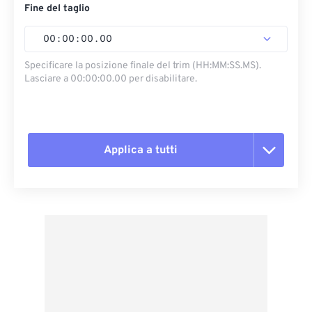
Fine del taglio
00
:
00
:
00
.
00
Specificare la posizione finale del trim (HH:MM:SS.MS).
Lasciare a 00:00:00.00 per disabilitare.
Applica a tutti
Reimposta tutte le opzioni
Applica da preimpostazione
Salva come predefinito