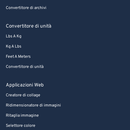
70
70
Convertitore di archivi
71
71
72
72
Convertitore di unità
73
73
Lbs A Kg
74
74
Kg A Lbs
75
75
Feet A Meters
76
76
Convertitore di unità
77
77
78
78
Applicazioni Web
79
79
Creatore di collage
80
80
Ridimensionatore di immagini
81
81
Ritaglia immagine
82
82
Selettore colore