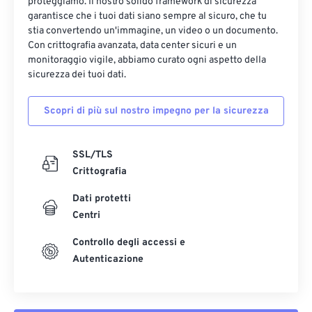
17
17
17
17
17
17
17
17
proteggiamo. Il nostro solido framework di sicurezza
garantisce che i tuoi dati siano sempre al sicuro, che tu
18
18
18
18
18
18
18
18
stia convertendo un'immagine, un video o un documento.
Con crittografia avanzata, data center sicuri e un
19
19
19
19
19
19
19
19
monitoraggio vigile, abbiamo curato ogni aspetto della
20
20
20
20
20
20
20
20
sicurezza dei tuoi dati.
21
21
21
21
21
21
21
21
Scopri di più sul nostro impegno per la sicurezza
22
22
22
22
22
22
22
22
23
23
23
23
23
23
23
23
SSL/TLS
24
24
24
24
24
24
Crittografia
25
25
25
25
25
25
Dati protetti
26
26
26
26
26
26
Centri
27
27
27
27
27
27
Controllo degli accessi e
Autenticazione
28
28
28
28
28
28
29
29
29
29
29
29
30
30
30
30
30
30