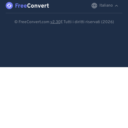
96
96
Italiano
English
97
97
Deutsch
98
98
© FreeConvert.com
v2.30
E Tutti i diritti riservati (2026)
99
99
Español
Français
Português
Italiano
Dutch
日本語
简体中文
繁體中文
한국어