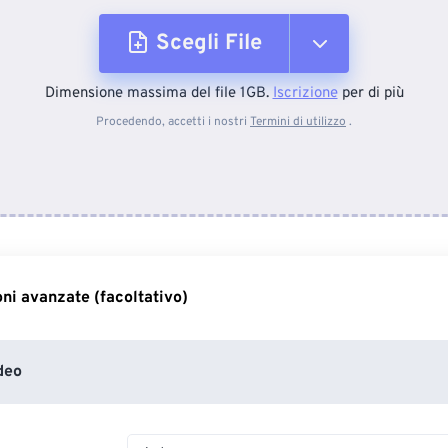
Scegli File
Dimensione massima del file 1GB.
Iscrizione
per di più
Dal dispositivo
Procedendo, accetti i nostri
Termini di utilizzo
.
Da Dropbox
Da Google Drive
ni avanzate (facoltativo)
Da OneDrive
deo
Dall'URL