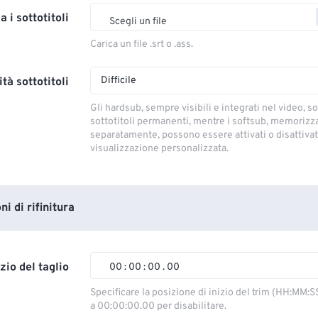
a i sottotitoli
Scegli un file
Carica un file .srt o .ass.
Difficile
tà sottotitoli
Gli hardsub, sempre visibili e integrati nel video, so
sottotitoli permanenti, mentre i softsub, memorizza
separatamente, possono essere attivati ​​o disattivati
visualizzazione personalizzata.
i di rifinitura
izio del taglio
00
:
00
:
00
.
00
00
00
00
00
Specificare la posizione di inizio del trim (HH:MM:S
a 00:00:00.00 per disabilitare.
01
01
01
01