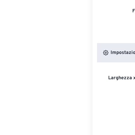
F
Impostazion
Larghezza x