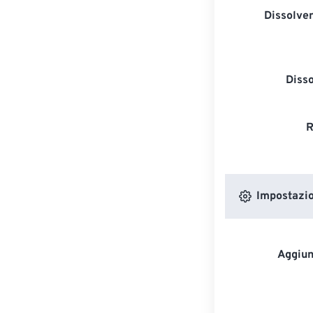
Dissolven
Diss
R
Impostazion
Aggiun