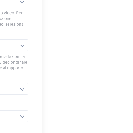
so video. Per
opzione
deo, seleziona
e selezioni la
 video originale
se al rapporto