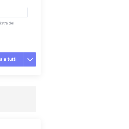
istra del
a a tutti
te le opzioni
reimpostazione
redefinito