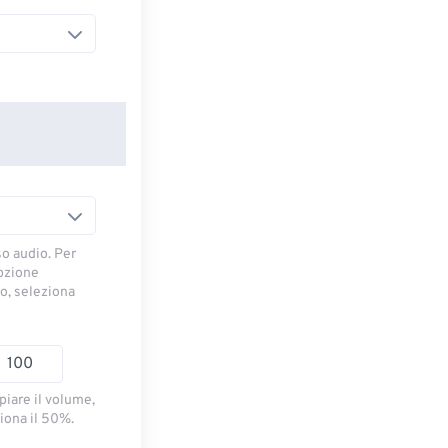
so audio. Per
opzione
io, seleziona
piare il volume,
iona il 50%.