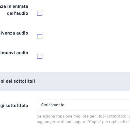
za in entrata
dell'audio
olvenza audio
imuovi audio
i dei sottotitoli
Caricamento
gi sottotitolo
Seleziona l'opzione migliore per i tuoi sottotitoli: "C
aggiungerne di tuoi oppure "Copia" per replicarli dal