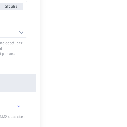
Sfoglia
no adatti per i
ti
 ​​per una
S.MS). Lasciare