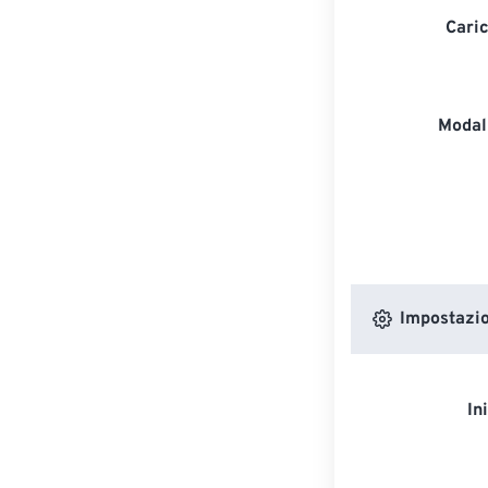
Caric
Modali
Impostazion
In