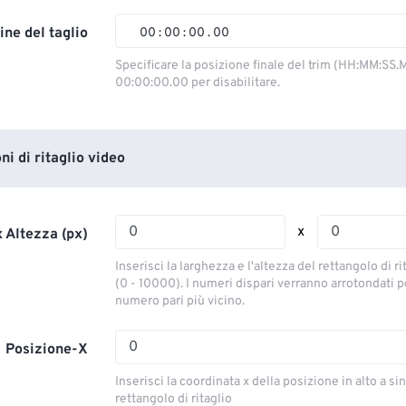
02
02
02
02
ine del taglio
00
:
00
:
00
.
00
03
03
03
03
00
00
00
00
Specificare la posizione finale del trim (HH:MM:SS.M
00:00:00.00 per disabilitare.
04
04
04
04
01
01
01
01
05
05
05
05
02
02
02
02
06
06
06
06
03
03
03
03
i di ritaglio video
07
07
07
07
04
04
04
04
08
08
08
08
05
05
05
05
x
 Altezza (px)
09
09
09
09
06
06
06
06
Inserisci la larghezza e l'altezza del rettangolo di ri
10
10
10
10
07
07
07
07
(0 - 10000). I numeri dispari verranno arrotondati pe
numero pari più vicino.
11
11
11
11
08
08
08
08
12
12
12
12
09
09
09
09
Posizione-X
13
13
13
13
10
10
10
10
Inserisci la coordinata x della posizione in alto a sin
14
14
14
14
rettangolo di ritaglio
11
11
11
11