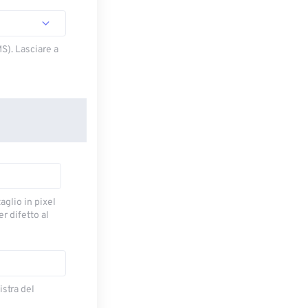
S). Lasciare a
taglio in pixel
r difetto al
istra del