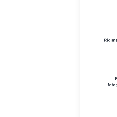
Ridime
foto