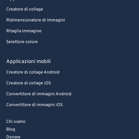
80
80
Creatore di collage
81
81
Ridimensionatore di immagini
82
82
Ritaglia immagine
83
83
Selettore colore
84
84
85
85
Applicazioni mobili
86
86
Creatore di collage Android
87
87
Creatore di collage iOS
88
88
Convertitore di immagini Android
89
89
Convertitore di immagini iOS
90
90
91
91
Chi siamo
92
92
Blog
93
93
Donare