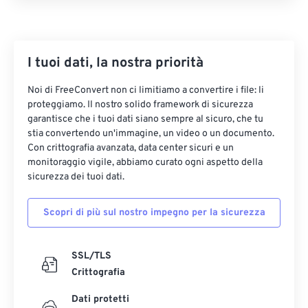
15
15
15
15
15
15
15
15
16
16
16
16
16
16
16
16
I tuoi dati, la nostra priorità
17
17
17
17
17
17
17
17
Noi di FreeConvert non ci limitiamo a convertire i file: li
18
18
18
18
18
18
18
18
proteggiamo. Il nostro solido framework di sicurezza
19
19
19
19
19
19
19
19
garantisce che i tuoi dati siano sempre al sicuro, che tu
stia convertendo un'immagine, un video o un documento.
20
20
20
20
20
20
20
20
Con crittografia avanzata, data center sicuri e un
21
21
21
21
21
21
21
21
monitoraggio vigile, abbiamo curato ogni aspetto della
sicurezza dei tuoi dati.
22
22
22
22
22
22
22
22
23
23
23
23
23
23
23
23
Scopri di più sul nostro impegno per la sicurezza
24
24
24
24
24
24
25
25
25
25
25
25
SSL/TLS
Crittografia
26
26
26
26
26
26
Dati protetti
27
27
27
27
27
27