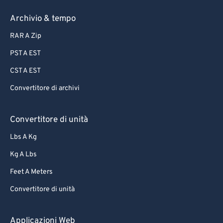
67
67
Archivio & tempo
68
68
RAR A Zip
69
69
PST A EST
70
70
71
71
CST A EST
72
72
Convertitore di archivi
73
73
Convertitore di unità
74
74
Lbs A Kg
75
75
Kg A Lbs
76
76
Feet A Meters
77
77
78
78
Convertitore di unità
79
79
Applicazioni Web