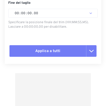
Fine del taglio
00
:
00
:
00
.
00
Specificare la posizione finale del trim (HH:MM:SS.MS).
Lasciare a 00:00:00.00 per disabilitare.
Applica a tutti
Reimposta tutte le opzioni
Applica da preimpostazione
Salva come predefinito