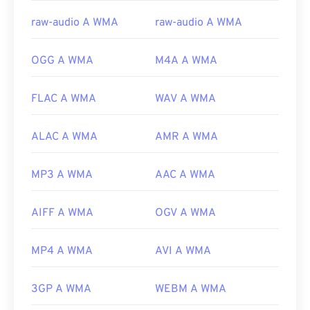
https://docs.microsoft.com/en-
raw-audio A WMA
raw-audio A WMA
us/windows/desktop/medfound/windows-media-
codecs
OGG A WMA
M4A A WMA
FLAC A WMA
WAV A WMA
ALAC A WMA
AMR A WMA
MP3 A WMA
AAC A WMA
AIFF A WMA
OGV A WMA
MP4 A WMA
AVI A WMA
3GP A WMA
WEBM A WMA