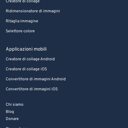
Creatore di collage
81
81
Ridimensionatore di immagini
82
82
Ritaglia immagine
83
83
Selettore colore
84
84
85
85
Applicazioni mobili
86
86
Creatore di collage Android
87
87
Creatore di collage iOS
88
88
Convertitore di immagini Android
89
89
Convertitore di immagini iOS
90
90
91
91
Chi siamo
92
92
Blog
Donare
93
93