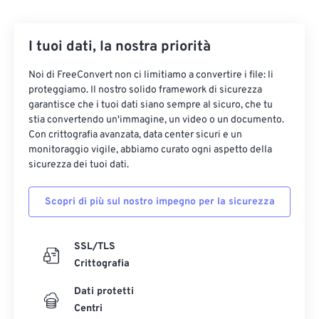
15
15
15
15
15
15
15
15
16
16
16
16
16
16
16
16
I tuoi dati, la nostra priorità
17
17
17
17
17
17
17
17
Noi di FreeConvert non ci limitiamo a convertire i file: li
18
18
18
18
18
18
18
18
proteggiamo. Il nostro solido framework di sicurezza
garantisce che i tuoi dati siano sempre al sicuro, che tu
19
19
19
19
19
19
19
19
stia convertendo un'immagine, un video o un documento.
20
20
20
20
20
20
20
20
Con crittografia avanzata, data center sicuri e un
monitoraggio vigile, abbiamo curato ogni aspetto della
21
21
21
21
21
21
21
21
sicurezza dei tuoi dati.
22
22
22
22
22
22
22
22
Scopri di più sul nostro impegno per la sicurezza
23
23
23
23
23
23
23
23
24
24
24
24
24
24
SSL/TLS
25
25
25
25
25
25
Crittografia
26
26
26
26
26
26
Dati protetti
27
27
27
27
27
27
Centri