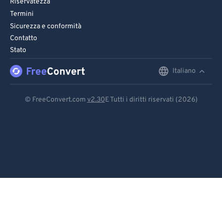
Riservatezza
94
94
Termini
95
95
Sicurezza e conformità
Contatto
96
96
Stato
97
97
Italiano
English
98
98
99
99
Deutsch
© FreeConvert.com
v2.30
E Tutti i diritti riservati (2026)
Español
Français
Português
Italiano
Dutch
日本語