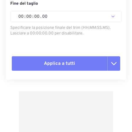
Fine del taglio
00
:
00
:
00
.
00
Specificare la posizione finale del trim (HH:MM:SS.MS).
Lasciare a 00:00:00.00 per disabilitare.
Applica a tutti
Reimposta tutte le opzioni
Applica da preimpostazione
Salva come predefinito