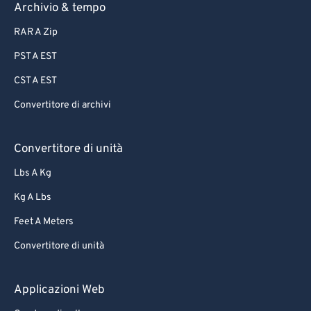
Archivio & tempo
68
68
RAR A Zip
69
69
PST A EST
70
70
CST A EST
71
71
Convertitore di archivi
72
72
73
73
Convertitore di unità
74
74
Lbs A Kg
75
75
Kg A Lbs
76
76
Feet A Meters
77
77
Convertitore di unità
78
78
79
79
Applicazioni Web
80
80