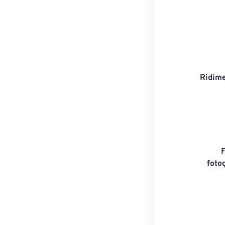
Ridime
foto