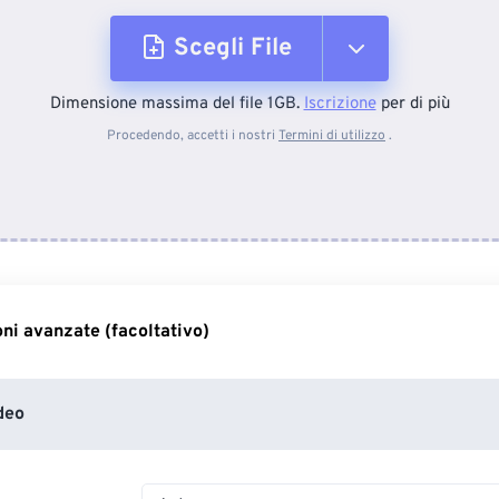
Scegli File
Dimensione massima del file 1GB.
Iscrizione
per di più
Dal dispositivo
Procedendo, accetti i nostri
Termini di utilizzo
.
Da Dropbox
Da Google Drive
ni avanzate (facoltativo)
Da OneDrive
deo
Dall'URL