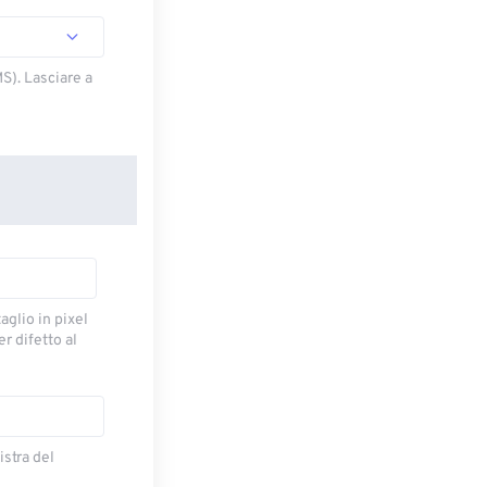
S). Lasciare a
taglio in pixel
r difetto al
istra del