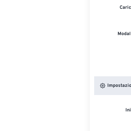
Caric
Modali
Impostazion
In