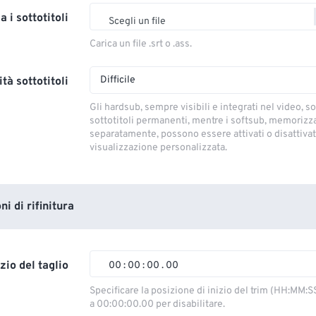
a i sottotitoli
Scegli un file
Carica un file .srt o .ass.
Difficile
tà sottotitoli
Gli hardsub, sempre visibili e integrati nel video, so
sottotitoli permanenti, mentre i softsub, memorizza
separatamente, possono essere attivati ​​o disattivati
visualizzazione personalizzata.
i di rifinitura
izio del taglio
00
:
00
:
00
.
00
00
00
00
00
Specificare la posizione di inizio del trim (HH:MM:S
a 00:00:00.00 per disabilitare.
01
01
01
01