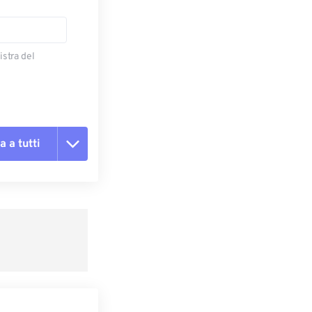
istra del
a a tutti
te le opzioni
reimpostazione
redefinito