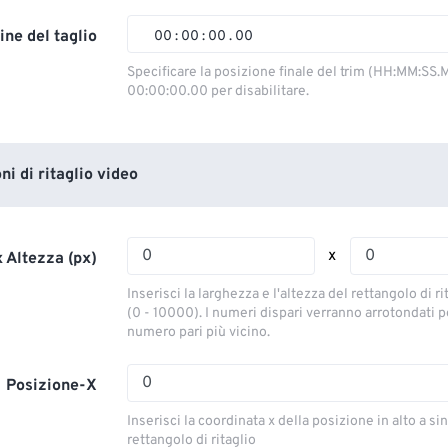
02
02
02
02
ine del taglio
00
:
00
:
00
.
00
03
03
03
03
00
00
00
00
Specificare la posizione finale del trim (HH:MM:SS.M
00:00:00.00 per disabilitare.
04
04
04
04
01
01
01
01
05
05
05
05
02
02
02
02
06
06
06
06
03
03
03
03
i di ritaglio video
07
07
07
07
04
04
04
04
08
08
08
08
05
05
05
05
x
 Altezza (px)
09
09
09
09
06
06
06
06
Inserisci la larghezza e l'altezza del rettangolo di ri
10
10
10
10
07
07
07
07
(0 - 10000). I numeri dispari verranno arrotondati pe
numero pari più vicino.
11
11
11
11
08
08
08
08
12
12
12
12
09
09
09
09
Posizione-X
13
13
13
13
10
10
10
10
Inserisci la coordinata x della posizione in alto a sin
14
14
14
14
rettangolo di ritaglio
11
11
11
11