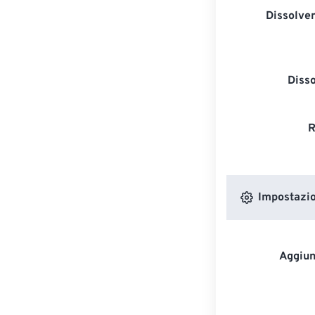
Dissolven
Diss
R
Impostazion
Aggiun