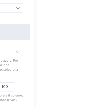
so audio. Per
opzione
io, seleziona
piare il volume,
iona il 50%.