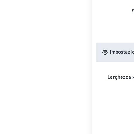
F
Impostazion
Larghezza x