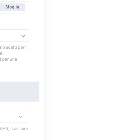
Sfoglia
no adatti per i
ti
 ​​per una
S.MS). Lasciare