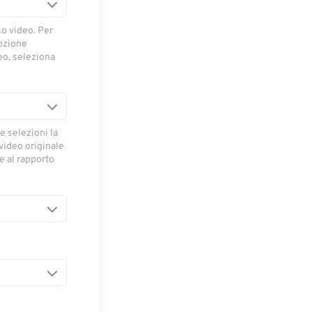
so video. Per
opzione
deo, seleziona
e selezioni la
 video originale
se al rapporto