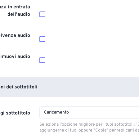
za in entrata
dell'audio
olvenza audio
imuovi audio
i dei sottotitoli
Caricamento
gi sottotitolo
Seleziona l'opzione migliore per i tuoi sottotitoli: "C
aggiungerne di tuoi oppure "Copia" per replicarli dal