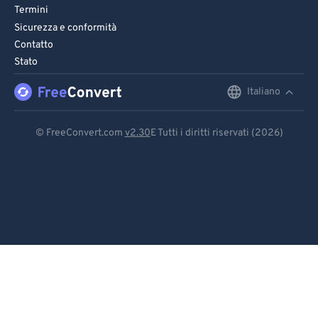
Termini
Sicurezza e conformità
Contatto
Stato
Italiano
English
Deutsch
© FreeConvert.com
v2.30
E Tutti i diritti riservati (2026)
Español
Français
Português
Italiano
Dutch
日本語