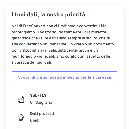
34
34
34
34
34
34
35
35
35
35
35
35
I tuoi dati, la nostra priorità
36
36
36
36
36
36
Noi di FreeConvert non ci limitiamo a convertire i file: li
37
37
37
37
37
37
proteggiamo. Il nostro solido framework di sicurezza
garantisce che i tuoi dati siano sempre al sicuro, che tu
38
38
38
38
38
38
stia convertendo un'immagine, un video o un documento.
Con crittografia avanzata, data center sicuri e un
39
39
39
39
39
39
monitoraggio vigile, abbiamo curato ogni aspetto della
40
40
40
40
40
40
sicurezza dei tuoi dati.
41
41
41
41
41
41
Scopri di più sul nostro impegno per la sicurezza
42
42
42
42
42
42
43
43
43
43
43
43
SSL/TLS
44
44
44
44
44
44
Crittografia
45
45
45
45
45
45
Dati protetti
46
46
46
46
46
46
Centri