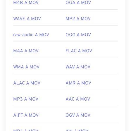
M4B A MOV
OGA A MOV
Sviluppato da:
Apple Inc.
Versione iniziale:
2001
WAVE A MOV
MP2 A MOV
Link utili:
raw-audio A MOV
OGG A MOV
https://en.wikipedia.org/wiki/QuickTime_File_Format
https://developer.apple.com/library/archive/documen
M4A A MOV
FLAC A MOV
CH203-BBCGDDDF
WMA A MOV
WAV A MOV
ALAC A MOV
AMR A MOV
MP3 A MOV
AAC A MOV
AIFF A MOV
OGV A MOV