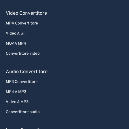
61
61
Video Convertitore
62
62
MP4 Convertitore
63
63
Video A GIF
64
64
MOV A MP4
65
65
Convertitore video
66
66
67
67
Audio Convertitore
68
68
MP3 Convertitore
69
69
MP4 A MP3
70
70
Video A MP3
71
71
Convertitore audio
72
72
73
73