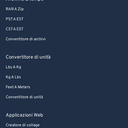
87
87
RAR A Zip
88
88
PST A EST
89
89
CST A EST
90
90
Convertitore di archivi
91
91
92
92
Convertitore di unità
93
93
Lbs A Kg
94
94
Kg A Lbs
95
95
Feet A Meters
96
96
Convertitore di unità
97
97
98
98
Applicazioni Web
99
99
Creatore di collage