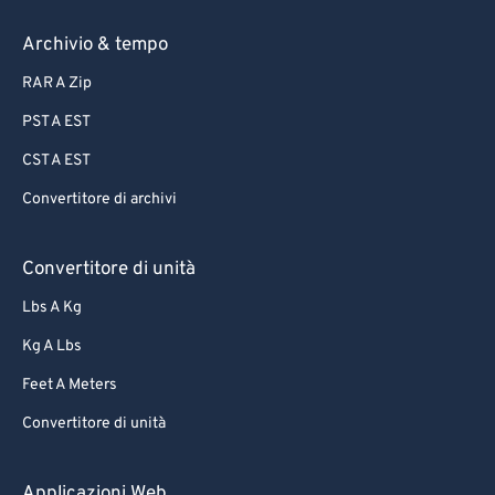
81
81
82
82
Archivio & tempo
83
83
RAR A Zip
84
84
PST A EST
85
85
CST A EST
86
86
Convertitore di archivi
87
87
88
88
Convertitore di unità
89
89
Lbs A Kg
90
90
Kg A Lbs
91
91
Feet A Meters
92
92
Convertitore di unità
93
93
94
94
Applicazioni Web