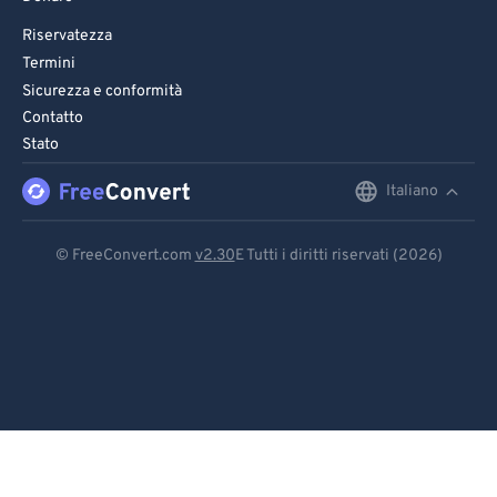
Riservatezza
Termini
Sicurezza e conformità
Contatto
Stato
Italiano
English
Deutsch
© FreeConvert.com
v2.30
E Tutti i diritti riservati (2026)
Español
Français
Português
Italiano
Dutch