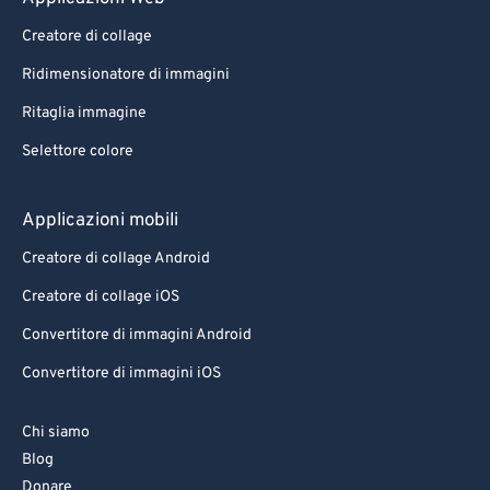
95
95
Creatore di collage
96
96
Ridimensionatore di immagini
97
97
Ritaglia immagine
98
98
Selettore colore
99
99
Applicazioni mobili
Creatore di collage Android
Creatore di collage iOS
Convertitore di immagini Android
Convertitore di immagini iOS
Chi siamo
Blog
Donare