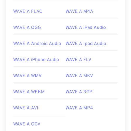
02
02
02
02
02
02
02
02
03
03
03
03
03
03
03
03
WAVE A FLAC
WAVE A M4A
04
04
04
04
04
04
04
04
WAVE A OGG
WAVE A iPad Audio
05
05
05
05
05
05
05
05
06
06
06
06
06
06
06
06
WAVE A Android Audio
WAVE A Ipod Audio
07
07
07
07
07
07
07
07
WAVE A iPhone Audio
WAVE A FLV
08
08
08
08
08
08
08
08
09
09
09
09
09
09
09
09
WAVE A WMV
WAVE A MKV
10
10
10
10
10
10
10
10
11
11
11
11
11
11
11
11
WAVE A WEBM
WAVE A 3GP
12
12
12
12
12
12
12
12
WAVE A AVI
WAVE A MP4
13
13
13
13
13
13
13
13
14
14
14
14
14
14
14
14
WAVE A OGV