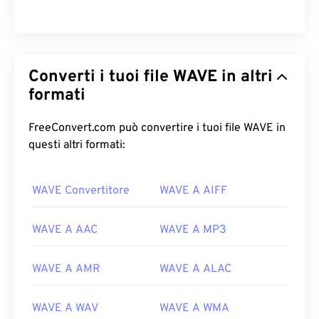
Converti i tuoi file WAVE in altri
formati
FreeConvert.com può convertire i tuoi file WAVE in
questi altri formati:
WAVE Convertitore
WAVE A AIFF
00
00
00
00
00
00
00
00
WAVE A AAC
WAVE A MP3
WAVE A AMR
WAVE A ALAC
00
00
00
00
00
00
00
00
01
01
01
01
01
01
01
01
WAVE A WAV
WAVE A WMA