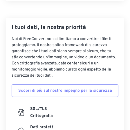
29
29
29
29
29
29
30
30
30
30
30
30
I tuoi dati, la nostra priorità
31
31
31
31
31
31
32
32
32
32
32
32
Noi di FreeConvert non ci limitiamo a convertire i file: li
proteggiamo. Il nostro solido framework di sicurezza
33
33
33
33
33
33
garantisce che i tuoi dati siano sempre al sicuro, che tu
34
34
34
34
34
34
stia convertendo un'immagine, un video o un documento.
Con crittografia avanzata, data center sicuri e un
35
35
35
35
35
35
monitoraggio vigile, abbiamo curato ogni aspetto della
sicurezza dei tuoi dati.
36
36
36
36
36
36
37
37
37
37
37
37
Scopri di più sul nostro impegno per la sicurezza
38
38
38
38
38
38
39
39
39
39
39
39
SSL/TLS
Crittografia
40
40
40
40
40
40
41
41
41
41
41
41
Dati protetti