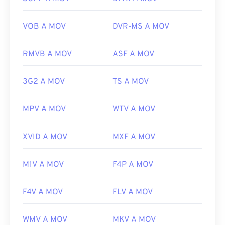
https://en.wikipedia.org/wiki/WAV
Online. Questi tipi di file non sono correlati tra loro:
https://www.techopedia.com/definition/12636/wavefor
uno è obsoleto e l'altro è correlato a un gioco
VOB A MOV
DVR-MS A MOV
audio-wav
online. Apple non ha sviluppato queste tecnologie
e non si aprono in QuickTime.
RMVB A MOV
ASF A MOV
Sviluppato da:
Apple Inc.
Versione iniziale:
2001
3G2 A MOV
TS A MOV
Link utili:
MPV A MOV
WTV A MOV
https://en.wikipedia.org/wiki/QuickTime_File_Format
https://developer.apple.com/library/archive/documen
XVID A MOV
MXF A MOV
CH203-BBCGDDDF
M1V A MOV
F4P A MOV
F4V A MOV
FLV A MOV
WMV A MOV
MKV A MOV